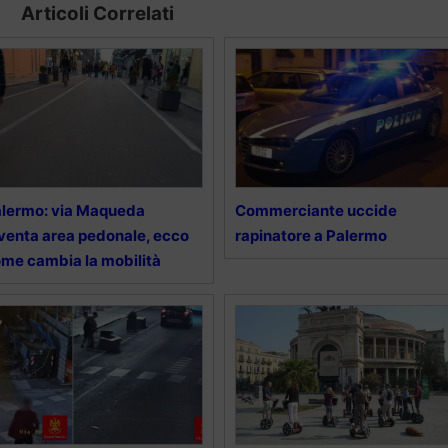
Articoli Correlati
lermo: via Maqueda
Commerciante uccide
venta area pedonale, ecco
rapinatore a Palermo
me cambia la mobilità