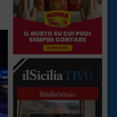
ilSiciliaNews
24