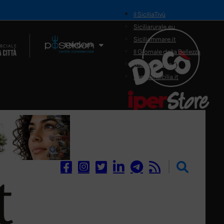
il SiciliaTivù
Siciliarurale.eu
Siciliammare.it
Il Network
Il Giornale della Bellezza
Siciliamedica.it
Sanitainsicilia.it