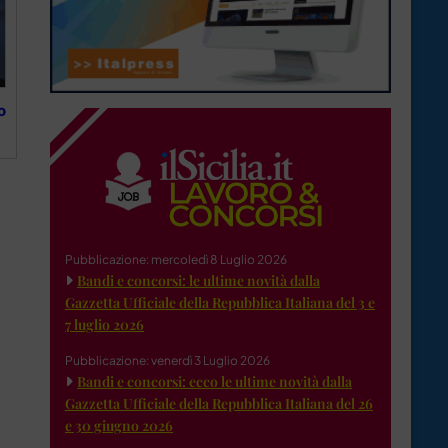
o
Pubblicazione: mercoledì 8 Luglio 2026
Bandi e concorsi: le ultime novità dalla
Gazzetta Ufficiale della Repubblica Italiana del 3 e
7 luglio 2026
Pubblicazione: venerdì 3 Luglio 2026
Bandi e concorsi: ecco le ultime novità dalla
Gazzetta Ufficiale della Repubblica Italiana del 26
e 30 giugno 2026