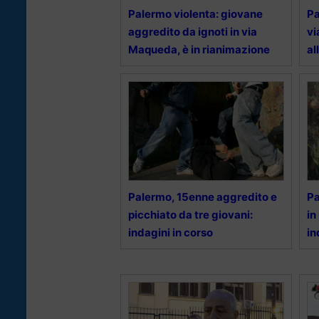
Palermo violenta: giovane
Pa
aggredito da ignoti in via
vi
Maqueda, è in rianimazione
al
Palermo, 15enne aggredito e
Pa
picchiato da tre giovani:
in
indagini in corso
in