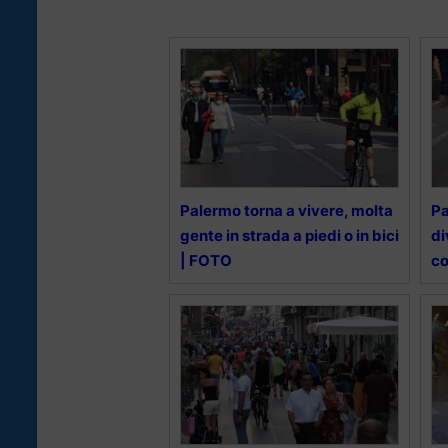
Palermo torna a vivere, molta
Pa
gente in strada a piedi o in bici
di
| FOTO
co