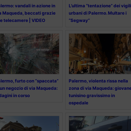
lermo: vandali in azione in
L’ultima “tentazione” dei vigil
a Maqueda, beccati grazie
urbani di Palermo. Multare i
le telecamere | VIDEO
“Segway”
lermo, furto con “spaccata”
Palermo, violenta rissa nella
 un negozio di via Maqueda:
zona di via Maqueda: giovan
dagini in corso
tunisino gravissimo in
ospedale