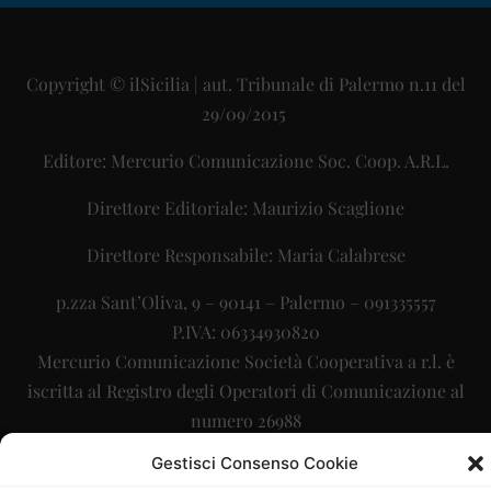
Copyright © ilSicilia | aut. Tribunale di Palermo n.11 del
29/09/2015
Editore: Mercurio Comunicazione Soc. Coop. A.R.L.
Direttore Editoriale: Maurizio Scaglione
Direttore Responsabile: Maria Calabrese
p.zza Sant’Oliva, 9 – 90141 – Palermo – 091335557
P.IVA: 06334930820
Mercurio Comunicazione Società Cooperativa a r.l. è
iscritta al Registro degli Operatori di Comunicazione al
numero 26988
Gestisci Consenso Cookie
Sito gestito da
La Digitale srl
–
info@ladigitale.it