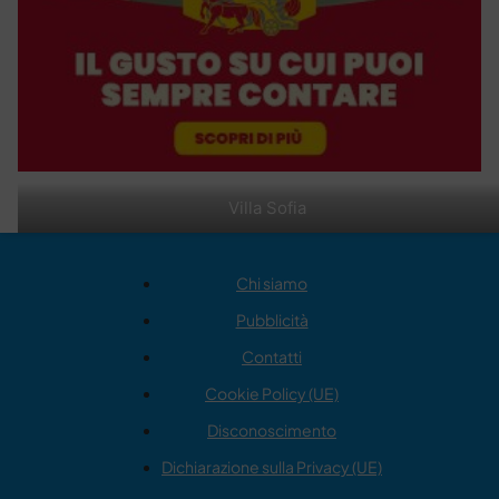
Villa Sofia
Chi siamo
Pubblicità
Contatti
Cookie Policy (UE)
Disconoscimento
Dichiarazione sulla Privacy (UE)