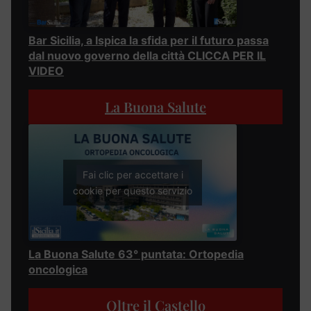
Bar Sicilia, a Ispica la sfida per il futuro passa
dal nuovo governo della città CLICCA PER IL
VIDEO
La Buona Salute
Fai clic per accettare i
cookie per questo servizio
La Buona Salute 63° puntata: Ortopedia
oncologica
Oltre il Castello