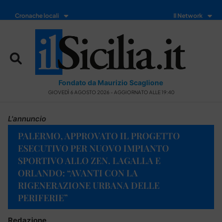
Cronache locali
Il Network
Fondato da Maurizio Scaglione
GIOVEDÌ 6 AGOSTO 2026 - AGGIORNATO ALLE 19:40
L'annuncio
PALERMO, APPROVATO IL PROGETTO
ESECUTIVO PER NUOVO IMPIANTO
SPORTIVO ALLO ZEN. LAGALLA E
ORLANDO: “AVANTI CON LA
RIGENERAZIONE URBANA DELLE
PERIFERIE”
Redazione