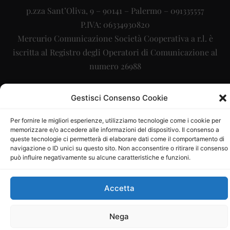
p.zza Sant’Oliva, 9 – 90141 – Palermo – 091335557
P.IVA: 06334930820
Mercurio Comunicazione Società Cooperativa a r.l. è
iscritta al Registro degli Operatori di Comunicazione al
numero 26988
Sito gestito da
La Digitale srl
–
info@ladigitale.it
Gestisci Consenso Cookie
Per fornire le migliori esperienze, utilizziamo tecnologie come i cookie per
memorizzare e/o accedere alle informazioni del dispositivo. Il consenso a
queste tecnologie ci permetterà di elaborare dati come il comportamento di
navigazione o ID unici su questo sito. Non acconsentire o ritirare il consenso
può influire negativamente su alcune caratteristiche e funzioni.
Accetta
Nega