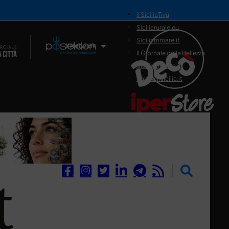
il SiciliaTivù
Siciliarurale.eu
Siciliammare.it
Il Network
Il Giornale della Bellezza
Siciliamedica.it
Sanitainsicilia.it