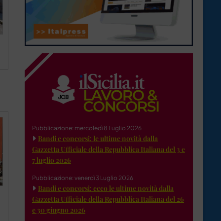
Pubblicazione: mercoledì 8 Luglio 2026
Bandi e concorsi: le ultime novità dalla
Gazzetta Ufficiale della Repubblica Italiana del 3 e
7 luglio 2026
Pubblicazione: venerdì 3 Luglio 2026
Bandi e concorsi: ecco le ultime novità dalla
Gazzetta Ufficiale della Repubblica Italiana del 26
e 30 giugno 2026