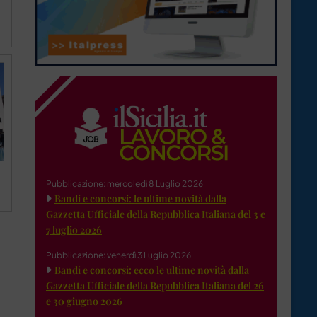
Pubblicazione: mercoledì 8 Luglio 2026
Bandi e concorsi: le ultime novità dalla
Gazzetta Ufficiale della Repubblica Italiana del 3 e
7 luglio 2026
Pubblicazione: venerdì 3 Luglio 2026
Bandi e concorsi: ecco le ultime novità dalla
Gazzetta Ufficiale della Repubblica Italiana del 26
e 30 giugno 2026