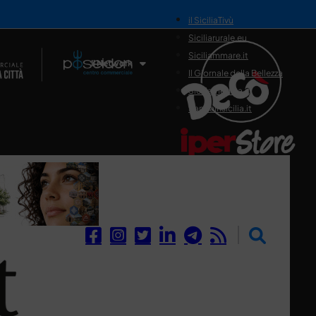
il SiciliaTivù
Siciliarurale.eu
Siciliammare.it
Il Network
Il Giornale della Bellezza
Siciliamedica.it
Sanitainsicilia.it