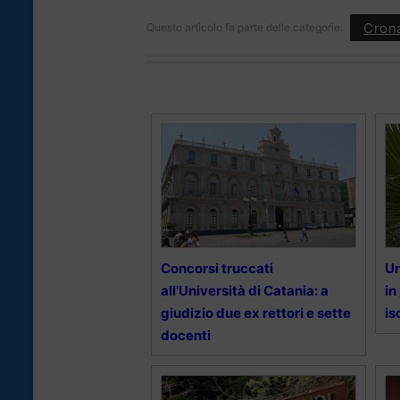
Cron
Questo articolo fa parte delle categorie:
Concorsi truccati
Un
all’Università di Catania: a
in
giudizio due ex rettori e sette
is
docenti