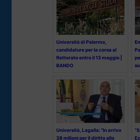
Università di Palermo,
Em
candidature per la corsa al
Pa
Rettorato entro il 13 maggio |
pe
BANDO
si
Università, Lagalla: “In arrivo
“S
38 milioni per il diritto allo
Ec