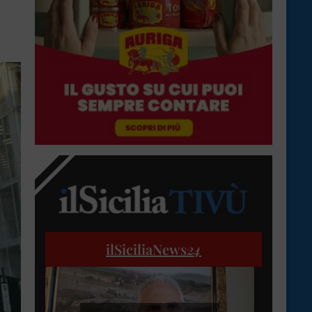
ilSiciliaNews
24