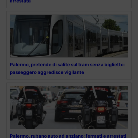
arrestata
Palermo, pretende di salite sul tram senza biglietto:
passeggero aggredisce vigilante
Palermo, rubano auto ad anziano: fermati e arrestati