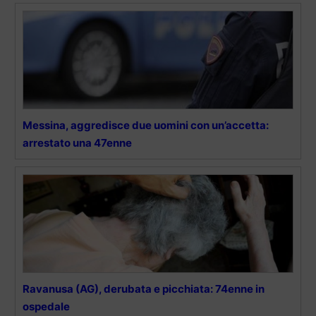
Messina, aggredisce due uomini con un’accetta:
arrestato una 47enne
Ravanusa (AG), derubata e picchiata: 74enne in
ospedale