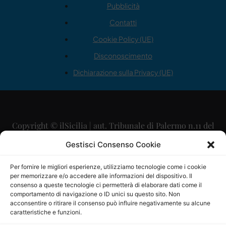
Pubblicità
Contatti
Cookie Policy (UE)
Disconoscimento
Dichiarazione sulla Privacy (UE)
Copyright © ilSicilia | aut. Tribunale di Palermo n.11 del
29/09/2015
Gestisci Consenso Cookie
Editore: Mercurio Comunicazione Soc. Coop. A.R.L.
Per fornire le migliori esperienze, utilizziamo tecnologie come i cookie
per memorizzare e/o accedere alle informazioni del dispositivo. Il
Direttore Editoriale: Maurizio Scaglione
consenso a queste tecnologie ci permetterà di elaborare dati come il
comportamento di navigazione o ID unici su questo sito. Non
Direttore Responsabile: Maria Calabrese
acconsentire o ritirare il consenso può influire negativamente su alcune
caratteristiche e funzioni.
p.zza Sant’Oliva, 9 – 90141 – Palermo – 091335557