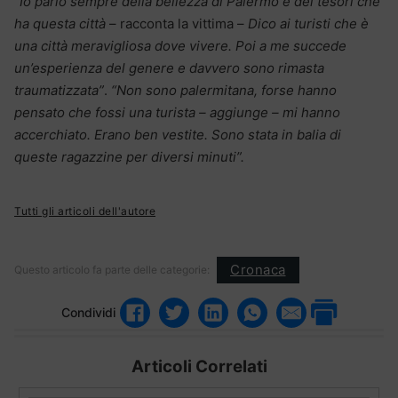
“Io parlo sempre della bellezza di Palermo e dei tesori che
ha questa città
– racconta la vittima –
Dico ai turisti che è
una città meravigliosa dove vivere. Poi a me succede
un’esperienza del genere e davvero sono rimasta
traumatizzata”
.
“Non sono palermitana, forse hanno
pensato che fossi una turista – aggiunge – mi hanno
accerchiato. Erano ben vestite. Sono stata in balia di
queste ragazzine per diversi minuti”.
Tutti gli articoli dell'autore
Cronaca
Questo articolo fa parte delle categorie:
Condividi
Articoli Correlati