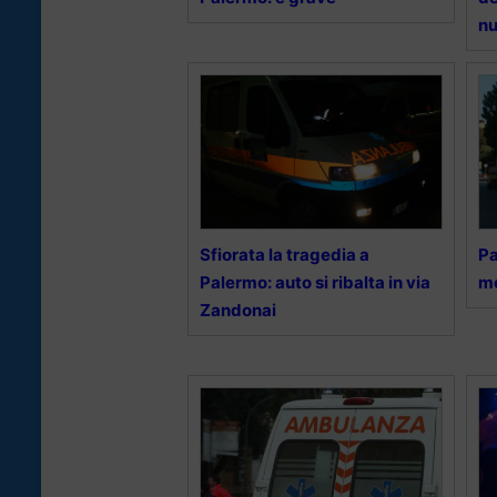
nu
Sfiorata la tragedia a
Pa
Palermo: auto si ribalta in via
mo
Zandonai