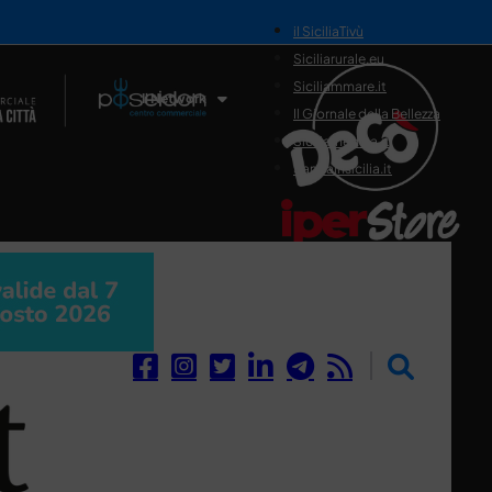
il SiciliaTivù
Siciliarurale.eu
Siciliammare.it
Il Network
Il Giornale della Bellezza
Siciliamedica.it
Sanitainsicilia.it