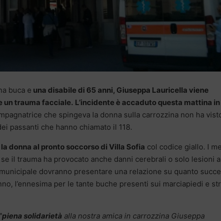
una buca e
una disabile di 65 anni, Giuseppa Lauricella viene
 e un trauma facciale.
L’incidente è accaduto questa mattina in
ompagnatrice che spingeva la donna sulla carrozzina non ha visto
dei passanti che hanno chiamato il 118.
 la donna al pronto soccorso di Villa Sofia
col codice giallo. I m
 se il trauma ha provocato anche danni cerebrali o solo lesioni a
izia municipale dovranno presentare una relazione su quanto succ
anno, l’ennesima per le tante buche presenti sui marciapiedi e st
“
piena solidarietà
alla nostra amica in carrozzina Giuseppa