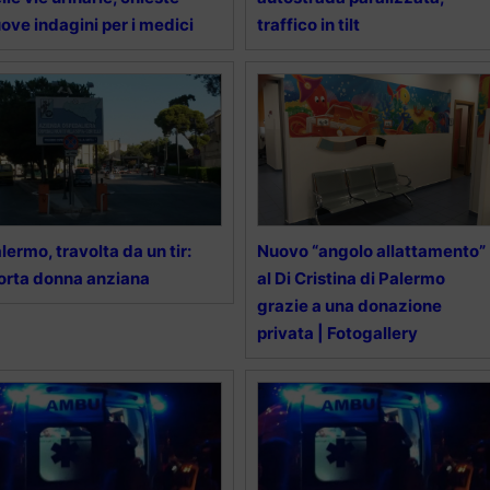
ove indagini per i medici
traffico in tilt
lermo, travolta da un tir:
Nuovo “angolo allattamento”
rta donna anziana
al Di Cristina di Palermo
grazie a una donazione
privata | Fotogallery