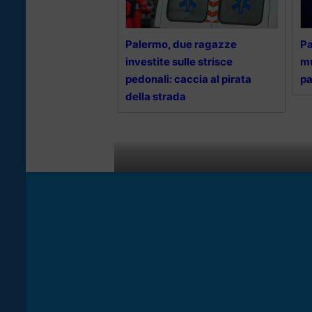
Palermo, due ragazze
Pa
investite sulle strisce
mu
pedonali: caccia al pirata
pa
della strada