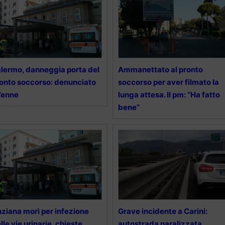
lermo, danneggia porta del
Ammanettato al pronto
onto soccorso: denunciato
soccorso per aver filmato la
7enne
lunga attesa. Il pm: “Ha fatto
bene”
ziana morì per infezione
Grave incidente a Carini:
lle vie urinarie, chieste
autostrada paralizzata,