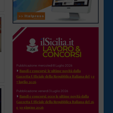
Pubblicazione: mercoledì 8 Luglio 2026
Bandi e concorsi: le ultime novità dalla
Gazzetta Ufficiale della Repubblica Italiana del 3 e
7 luglio 2026
Pubblicazione: venerdì 3 Luglio 2026
Bandi e concorsi: ecco le ultime novità dalla
Gazzetta Ufficiale della Repubblica Italiana del 26
e 30 giugno 2026