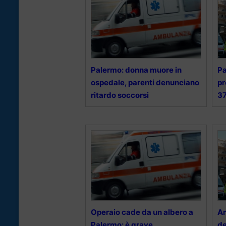
Palermo: donna muore in
Pa
ospedale, parenti denunciano
pr
ritardo soccorsi
3
Operaio cade da un albero a
An
Palermo: è grave
de