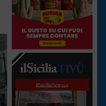
ilSiciliaNews
24