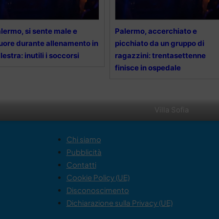
lermo, si sente male e
Palermo, accerchiato e
ore durante allenamento in
picchiato da un gruppo di
lestra: inutili i soccorsi
ragazzini: trentasettenne
finisce in ospedale
Villa Sofia
Chi siamo
Pubblicità
Contatti
Cookie Policy (UE)
Disconoscimento
Dichiarazione sulla Privacy (UE)