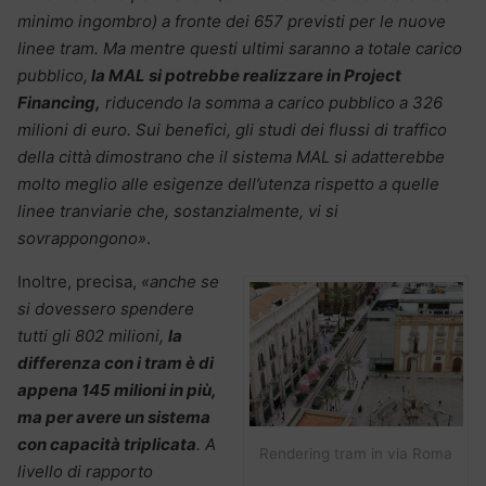
minimo ingombro) a fronte dei 657 previsti per le nuove
linee tram. Ma mentre questi ultimi saranno a totale carico
pubblico,
la MAL si potrebbe realizzare in Project
Financing,
riducendo la somma a carico pubblico a 326
milioni di euro. Sui benefici, gli studi dei flussi di traffico
della città dimostrano che il sistema MAL si adatterebbe
molto meglio alle esigenze dell’utenza rispetto a quelle
linee tranviarie che, sostanzialmente, vi si
sovrappongono»
.
Inoltre, precisa,
«anche se
si dovessero spendere
tutti gli 802 milioni,
la
differenza con i tram è di
appena 145 milioni in più,
ma per avere un sistema
con capacità triplicata
. A
Rendering tram in via Roma
livello di rapporto