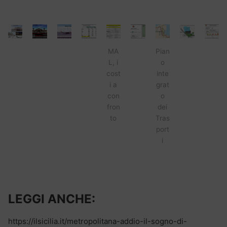
MA
Pian
L, i
o
cost
inte
i a
grat
con
o
fron
dei
to
Tras
port
i
LEGGI ANCHE:
https://ilsicilia.it/metropolitana-addio-il-sogno-di-