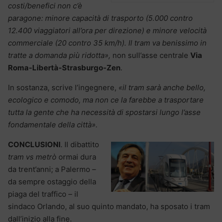
costi/benefici non c’è
paragone: minore capacità di trasporto (5.000 contro
12.400 viaggiatori all’ora per direzione) e minore velocità
commerciale (20 contro 35 km/h). Il tram va benissimo in
tratte a domanda più ridotta»,
non sull’asse centrale
Via
Roma-Libertà-Strasburgo-Zen
.
In sostanza, scrive l’ingegnere,
«il tram sarà anche bello,
ecologico e comodo, ma non ce la farebbe a trasportare
tutta la gente che ha necessità di spostarsi lungo l’asse
fondamentale della città».
CONCLUSIONI
. Il dibattito
tram vs metrò
ormai dura
da trent’anni; a Palermo –
da sempre ostaggio della
piaga del traffico – il
sindaco Orlando, al suo quinto mandato, ha sposato i tram
dall’inizio alla fine.