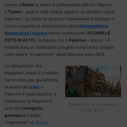
Anche a
Roma
la metro è cofinanziata dall’Ue. Mentre
a
Torino
– quarta città d’Italia, appena un gradino sopra
Palermo – lo Stato ha da poco interamente finanziato il
nuovo progetto di ampliamento della
Metropolitana
Automatica Leggera
senza conducente (
SCORRI LE
FOTO IN ALTO
), la stessa che a
Palermo
–
ahinoi
– è
rimasta solo un bellissimo progetto sulla carta, rimasto
nelle opere “in panchina” dello Sblocca Italia 2014.
Le spiegazioni che
ingegneri, esperti e politici
hanno dato per giustificare
la scelta dei
tram
a
Palermo è stata duplice: il
sottosuolo di Palermo è
Gli edifici di vicolo Bernava
una vera
incognita
(2015) © D.G.
geologica
(vedasi
“
imprevisto
” di
Vicolo