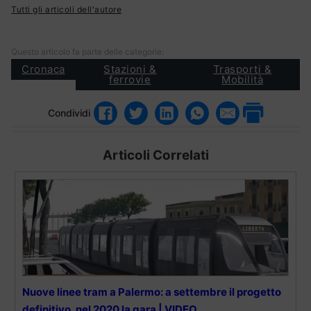
Tutti gli articoli dell'autore
Questo articolo fa parte delle categorie:
Cronaca
Stazioni &
Trasporti &
ferrovie
Mobilità
Condividi
Articoli Correlati
Nuove linee tram a Palermo: a settembre il progetto
definitivo, nel 2020 la gara | VIDEO