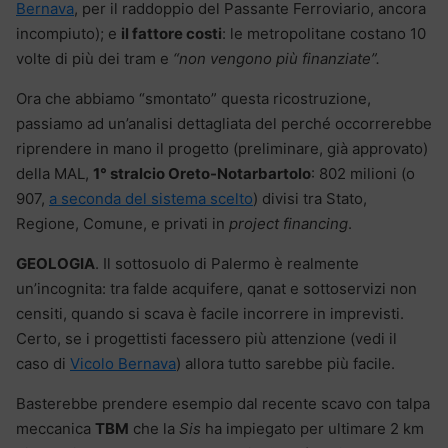
Bernava
, per il raddoppio del Passante Ferroviario, ancora
incompiuto); e
il fattore costi
: le metropolitane costano 10
volte di più dei tram e
“non vengono più finanziate”.
Ora che abbiamo “smontato” questa ricostruzione,
passiamo ad un’analisi dettagliata del perché occorrerebbe
riprendere in mano il progetto (preliminare, già approvato)
della MAL,
1° stralcio Oreto-Notarbartolo
: 802 milioni (o
907,
a seconda del sistema scelto
) divisi tra Stato,
Regione, Comune, e privati in
project financing
.
GEOLOGIA
. Il sottosuolo di Palermo è realmente
un’incognita: tra falde acquifere, qanat e sottoservizi non
censiti, quando si scava è facile incorrere in imprevisti.
Certo, se i progettisti facessero più attenzione (vedi il
caso di
Vicolo Bernava
) allora tutto sarebbe più facile.
Basterebbe prendere esempio dal recente scavo con talpa
meccanica
TBM
che la
Sis
ha impiegato per ultimare 2 km