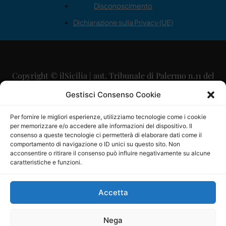
Disconoscimento
Dichiarazione sulla Privacy (UE)
Copyright © ilSicilia | aut. Tribunale di Palermo n.11 del
29/09/2015
Gestisci Consenso Cookie
Editore: Mercurio Comunicazione Soc. Coop. A.R.L.
Per fornire le migliori esperienze, utilizziamo tecnologie come i cookie
per memorizzare e/o accedere alle informazioni del dispositivo. Il
Direttore Editoriale: Maurizio Scaglione
consenso a queste tecnologie ci permetterà di elaborare dati come il
comportamento di navigazione o ID unici su questo sito. Non
Direttore Responsabile: Maria Calabrese
acconsentire o ritirare il consenso può influire negativamente su alcune
caratteristiche e funzioni.
p.zza Sant’Oliva, 9 – 90141 – Palermo – 091335557
P.IVA: 06334930820
Accetta
Mercurio Comunicazione Società Cooperativa a r.l. è
iscritta al Registro degli Operatori di Comunicazione al
Nega