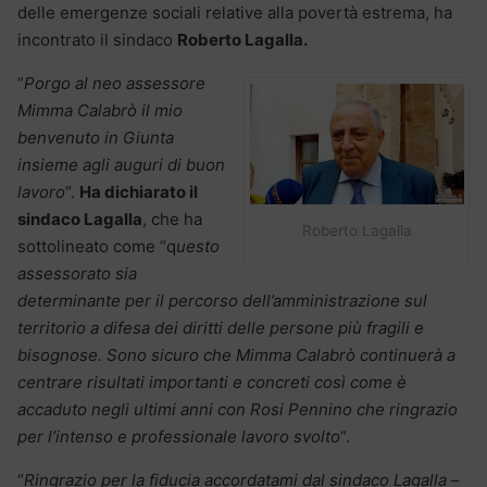
delle emergenze sociali relative alla povertà estrema, ha
incontrato il sindaco
Roberto Lagalla.
“
Porgo al neo assessore
Mimma Calabrò il mio
benvenuto in Giunta
insieme agli auguri di buon
lavoro
“.
Ha dichiarato il
sindaco Lagalla
, che ha
Roberto Lagalla
sottolineato come “q
uesto
assessorato sia
determinante per il percorso dell’amministrazione sul
territorio a difesa dei diritti delle persone più fragili e
bisognose. Sono sicuro che Mimma Calabrò continuerà a
centrare risultati importanti e concreti così come è
accaduto negli ultimi anni con Rosi Pennino che ringrazio
per l’intenso e professionale lavoro svolto
“.
“
Ringrazio per la fiducia accordatami dal sindaco Lagalla
–