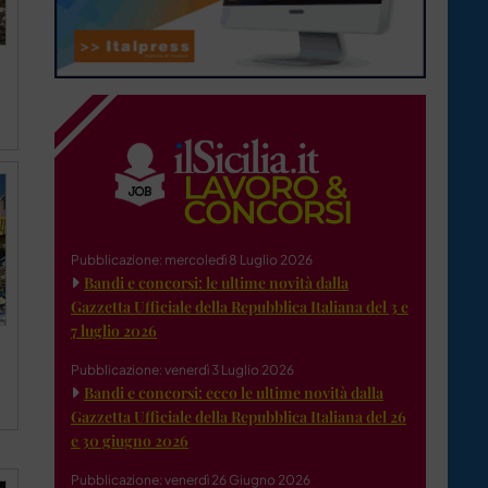
Pubblicazione: mercoledì 8 Luglio 2026
Bandi e concorsi: le ultime novità dalla
Gazzetta Ufficiale della Repubblica Italiana del 3 e
7 luglio 2026
Pubblicazione: venerdì 3 Luglio 2026
Bandi e concorsi: ecco le ultime novità dalla
Gazzetta Ufficiale della Repubblica Italiana del 26
e 30 giugno 2026
Pubblicazione: venerdì 26 Giugno 2026