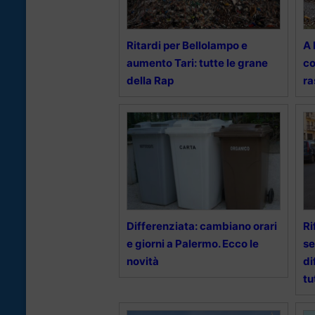
Ritardi per Bellolampo e
A 
aumento Tari: tutte le grane
co
della Rap
ra
Differenziata: cambiano orari
Ri
e giorni a Palermo. Ecco le
se
novità
di
tu