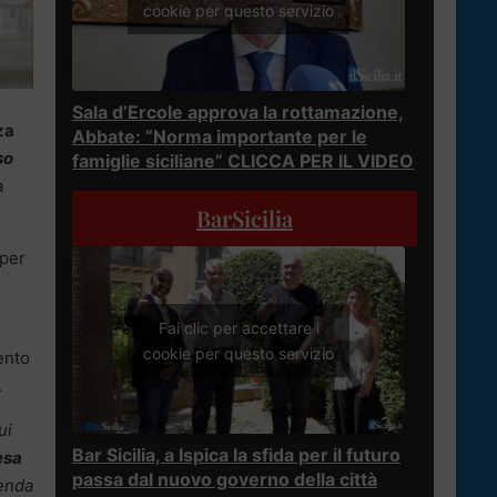
cookie per questo servizio
Sala d’Ercole approva la rottamazione,
za
Abbate: “Norma importante per le
so
famiglie siciliane” CLICCA PER IL VIDEO
a
BarSicilia
 per
Fai clic per accettare i
cookie per questo servizio
ento
.
ui
Bar Sicilia, a Ispica la sfida per il futuro
esa
passa dal nuovo governo della città
ienda