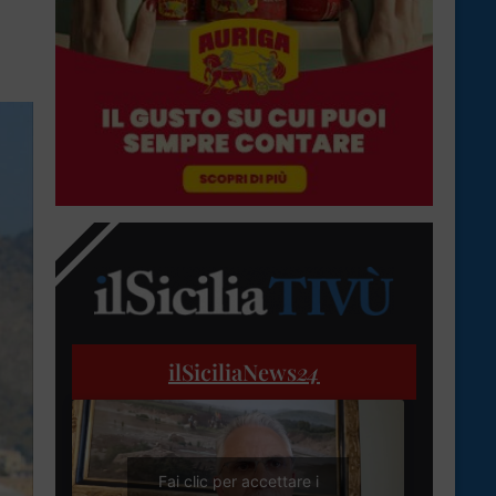
ilSiciliaNews
24
Fai clic per accettare i