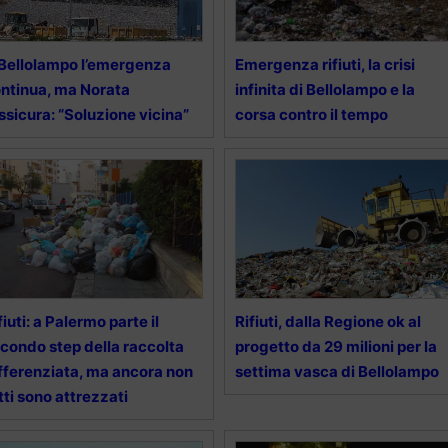
Bellolampo l’emergenza
Emergenza rifiuti, la crisi
ntinua, ma Norata
infinita di Bellolampo e la
ssicura: “Soluzione vicina”
corsa contro il tempo
fiuti: a Palermo parte il
Rifiuti, dalla Regione ok al
condo step della raccolta
progetto da 29 milioni per la
fferenziata, ma ancora non
settima vasca di Bellolampo
tti sono attrezzati