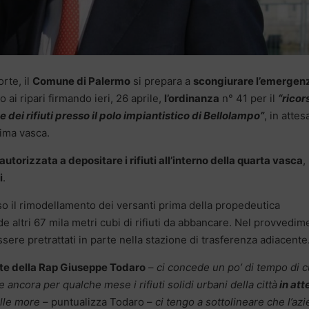
orte, il
Comune di Palermo
si prepara a
scongiurare l’emergen
 ai ripari firmando ieri, 26 aprile,
l’ordinanza
n° 41 per il
“ricor
dei rifiuti presso il polo impiantistico di Bellolampo”
, in attes
tima vasca.
autorizzata a depositare i rifiuti all’interno della quarta vasca
,
i
.
so il rimodellamento dei versanti prima della propedeutica
e altri 67 mila metri cubi di rifiuti da abbancare. Nel provvedim
ssere pretrattati in parte nella stazione di trasferenza adiacente
te della Rap Giuseppe Todaro
–
ci concede un po’ di tempo di c
ancora per qualche mese i rifiuti solidi urbani della città
in att
elle more
– puntualizza Todaro –
ci tengo a sottolineare che l’az