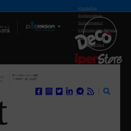
il SiciliaTivù
Siciliarurale.eu
Siciliammare.it
Il Network
Il Giornale della Bellezza
Siciliamedica.it
Sanitainsicilia.it