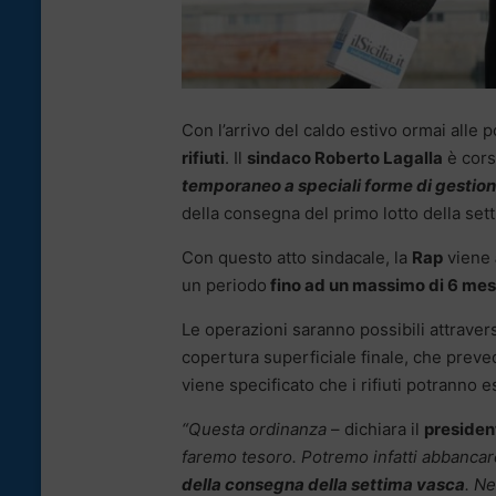
Con l’arrivo del caldo estivo ormai alle p
rifiuti
. Il
sindaco Roberto Lagalla
è corso
temporaneo a speciali forme di gestione 
della consegna del primo lotto della set
Con questo atto sindacale, la
Rap
viene
un periodo
fino ad un massimo di 6 mes
Le operazioni saranno possibili attraver
copertura superficiale finale, che preved
viene specificato che i rifiuti potranno e
“Questa ordinanza
– dichiara il
presiden
faremo tesoro. Potremo infatti abbancare 
della consegna della settima vasca
. N