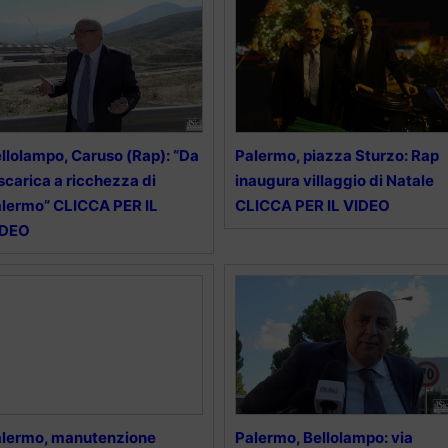
llolampo, Caruso (Rap): “Da
Palermo, piazza Sturzo: Rap
scarica a ricchezza di
inaugura villaggio di Natale
lermo” CLICCA PER IL
CLICCA PER IL VIDEO
IDEO
lermo, manutenzione
Palermo, Bellolampo: via