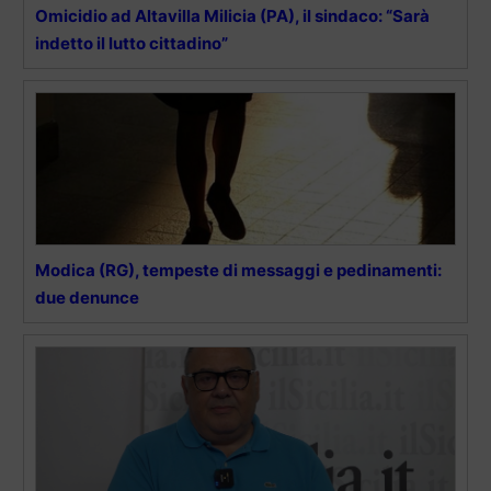
Omicidio ad Altavilla Milicia (PA), il sindaco: “Sarà
indetto il lutto cittadino”
Modica (RG), tempeste di messaggi e pedinamenti:
due denunce