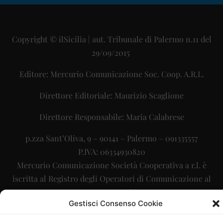
Copyright © ilSicilia | aut. Tribunale di Palermo n.11 del
29/09/2015
Editore: Mercurio Comunicazione Soc. Coop. A.R.L.
Direttore Editoriale: Maurizio Scaglione
Direttore Responsabile: Maria Calabrese
p.zza Sant’Oliva, 9 – 90141 – Palermo – 091335557
P.IVA: 06334930820
Mercurio Comunicazione Società Cooperativa a r.l. è
iscritta al Registro degli Operatori di Comunicazione al
numero 26988
Gestisci Consenso Cookie
Sito gestito da
La Digitale srl
–
info@ladigitale.it