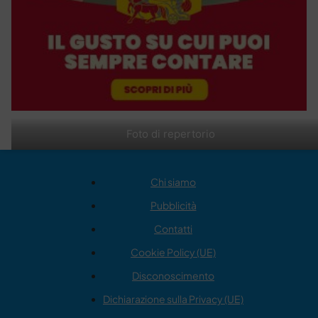
Foto di repertorio
Chi siamo
Pubblicità
Contatti
Cookie Policy (UE)
Disconoscimento
Dichiarazione sulla Privacy (UE)