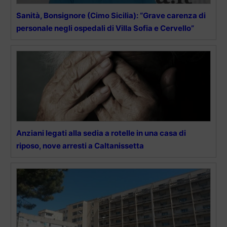
Sanità, Bonsignore (Cimo Sicilia): “Grave carenza di
personale negli ospedali di Villa Sofia e Cervello”
Anziani legati alla sedia a rotelle in una casa di
riposo, nove arresti a Caltanissetta