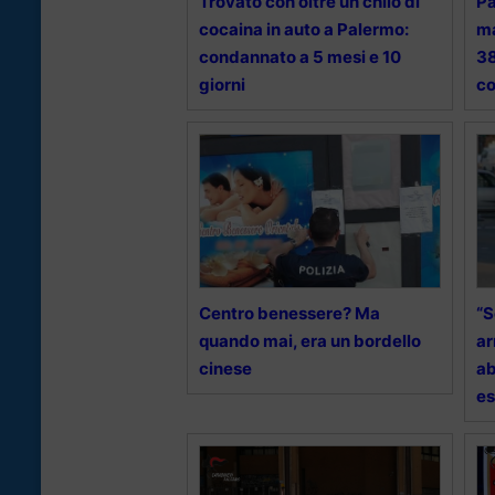
Trovato con oltre un chilo di
Pa
cocaina in auto a Palermo:
ma
condannato a 5 mesi e 10
38
giorni
co
Centro benessere? Ma
“S
quando mai, era un bordello
ar
cinese
ab
es