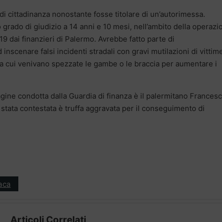
di cittadinanza nonostante fosse titolare di un’autorimessa.
 grado di giudizio a 14 anni e 10 mesi, nell’ambito della operazi
9 dai finanzieri di Palermo. Avrebbe fatto parte di
inscenare falsi incidenti stradali con gravi mutilazioni di vittim
 a cui venivano spezzate le gambe o le braccia per aumentare i
dagine condotta dalla Guardia di finanza è il palermitano Frances
 è stata contestata è truffa aggravata per il conseguimento di
aca
Articoli Correlati