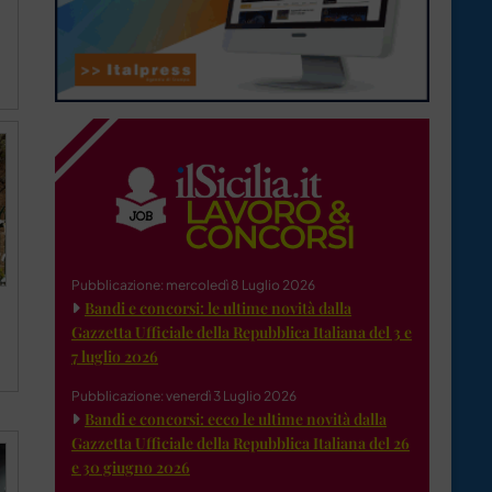
Pubblicazione: mercoledì 8 Luglio 2026
Bandi e concorsi: le ultime novità dalla
Gazzetta Ufficiale della Repubblica Italiana del 3 e
7 luglio 2026
Pubblicazione: venerdì 3 Luglio 2026
Bandi e concorsi: ecco le ultime novità dalla
Gazzetta Ufficiale della Repubblica Italiana del 26
e 30 giugno 2026