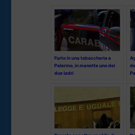
Furto in una tabaccheria a
Ag
Palermo, in manette uno dei
de
due ladri
P