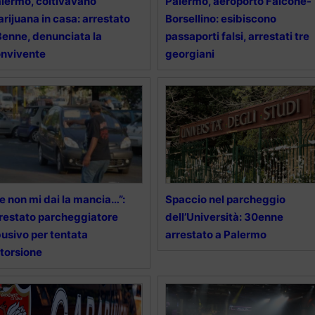
lermo, coltivavano
Palermo, aeroporto Falcone-
rijuana in casa: arrestato
Borsellino: esibiscono
enne, denunciata la
passaporti falsi, arrestati tre
nvivente
georgiani
e non mi dai la mancia…”:
Spaccio nel parcheggio
restato parcheggiatore
dell’Università: 30enne
usivo per tentata
arrestato a Palermo
torsione