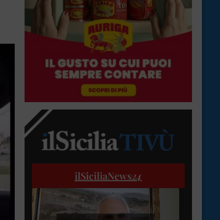
ilSiciliaNews
24