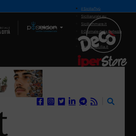
il SiciliaTivù
Siciliarurale.eu
Siciliammare.it
Il Network
Il Giornale della Bellezza
Siciliamedica.it
Sanitainsicilia.it