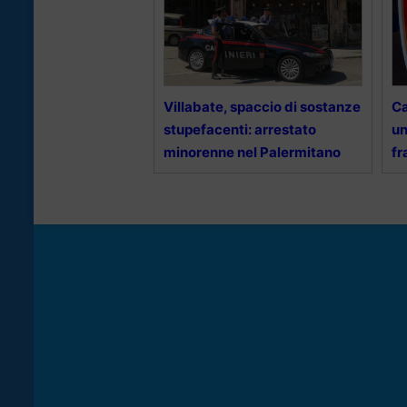
Villabate, spaccio di sostanze
Ca
stupefacenti: arrestato
un
minorenne nel Palermitano
fr