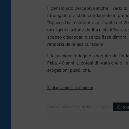
Il pensionato percepiva anche il reddito 
L’indagato era stato condannato in primo
“Spacca Ossa”condotta nell’aprile del 201
un’organizzazione dedita a pianificare ed 
spesso diseredati o senza fissa dimora,
rimborsi delle assicurazioni.
Il falso cieco indagato a seguito dell’in
Faija, 40 anni. L’ipotesi di reato che gli
erogazioni pubbliche.
Tutti gli articoli dell'autore
Cron
Questo articolo fa parte delle categorie: