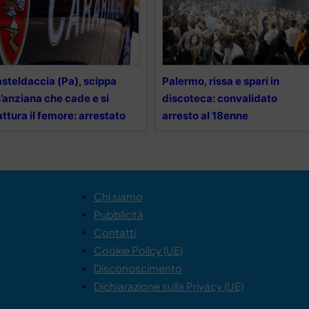
steldaccia (Pa), scippa
Palermo, rissa e spari in
’anziana che cade e si
discoteca: convalidato
attura il femore: arrestato
arresto al 18enne
Chi siamo
Pubblicità
Contatti
Cookie Policy (UE)
Disconoscimento
Dichiarazione sulla Privacy (UE)