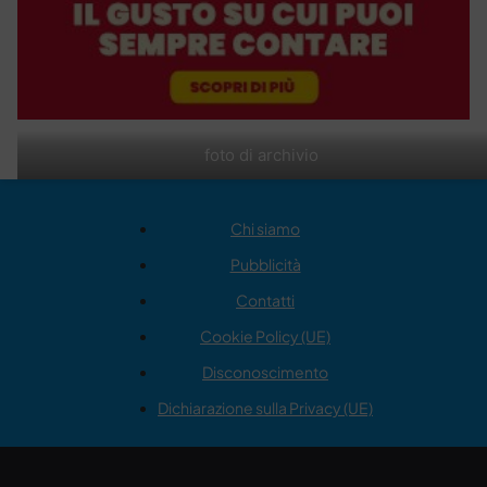
foto di archivio
Chi siamo
Pubblicità
Contatti
Cookie Policy (UE)
Disconoscimento
Dichiarazione sulla Privacy (UE)