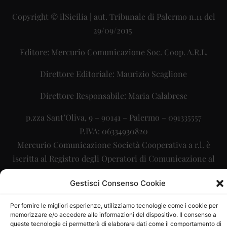
Copyright © ilSicilia | aut. Tribunale di Palermo n.11 del
29/09/2015
Editore: Mercurio Comunicazione Soc. Coop. A.R.L.
Direttore Editoriale: Maurizio Scaglione
Direttore Responsabile: Maria Calabrese
p.zza Sant’Oliva, 9 – 90141 – Palermo – 091335557
P.IVA: 06334930820
Mercurio Comunicazione Società Cooperativa a r.l. è
iscritta al Registro degli Operatori di Comunicazione al
numero 26988
Gestisci Consenso Cookie
Sito gestito da
La Digitale srl
–
info@ladigitale.it
Per fornire le migliori esperienze, utilizziamo tecnologie come i cookie per
memorizzare e/o accedere alle informazioni del dispositivo. Il consenso a
queste tecnologie ci permetterà di elaborare dati come il comportamento di