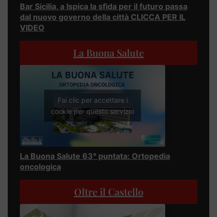
Bar Sicilia, a Ispica la sfida per il futuro passa
dal nuovo governo della città CLICCA PER IL
VIDEO
La Buona Salute
Fai clic per accettare i
cookie per questo servizio
La Buona Salute 63° puntata: Ortopedia
oncologica
Oltre il Castello