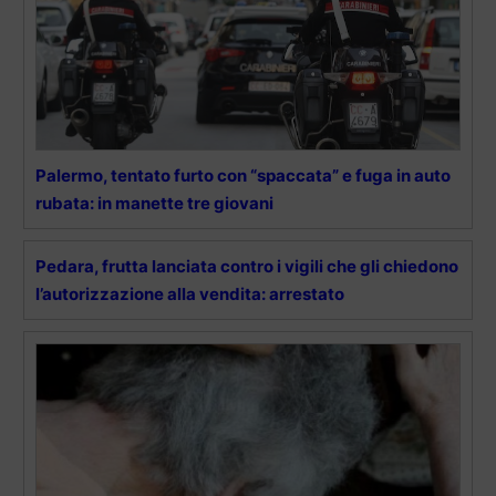
Palermo, tentato furto con “spaccata” e fuga in auto
rubata: in manette tre giovani
Pedara, frutta lanciata contro i vigili che gli chiedono
l’autorizzazione alla vendita: arrestato