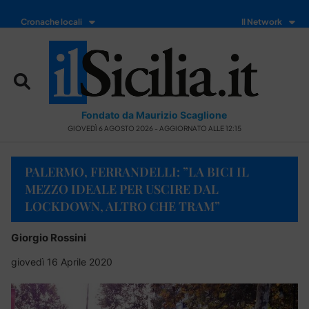
Cronache locali
Il Network
Fondato da Maurizio Scaglione
GIOVEDÌ 6 AGOSTO 2026 - AGGIORNATO ALLE 12:15
PALERMO, FERRANDELLI: ”LA BICI IL
MEZZO IDEALE PER USCIRE DAL
LOCKDOWN, ALTRO CHE TRAM”
Giorgio Rossini
giovedì 16 Aprile 2020