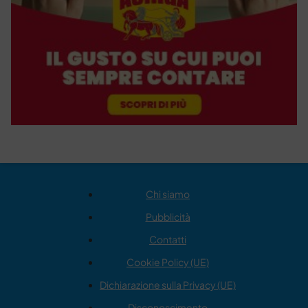
Chi siamo
Pubblicità
Contatti
Cookie Policy (UE)
Dichiarazione sulla Privacy (UE)
Disconoscimento