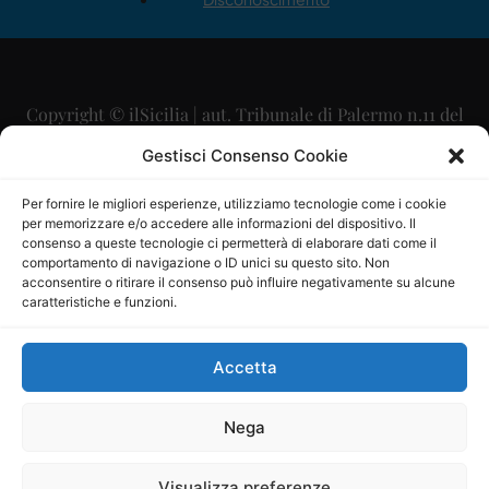
Copyright © ilSicilia | aut. Tribunale di Palermo n.11 del
29/09/2015
Gestisci Consenso Cookie
Editore: Mercurio Comunicazione Soc. Coop. A.R.L.
Per fornire le migliori esperienze, utilizziamo tecnologie come i cookie
per memorizzare e/o accedere alle informazioni del dispositivo. Il
Direttore Editoriale: Maurizio Scaglione
consenso a queste tecnologie ci permetterà di elaborare dati come il
comportamento di navigazione o ID unici su questo sito. Non
Direttore Responsabile: Maria Calabrese
acconsentire o ritirare il consenso può influire negativamente su alcune
caratteristiche e funzioni.
p.zza Sant’Oliva, 9 – 90141 – Palermo – 091335557
P.IVA: 06334930820
Accetta
Mercurio Comunicazione Società Cooperativa a r.l. è
iscritta al Registro degli Operatori di Comunicazione al
Nega
numero 26988
Visualizza preferenze