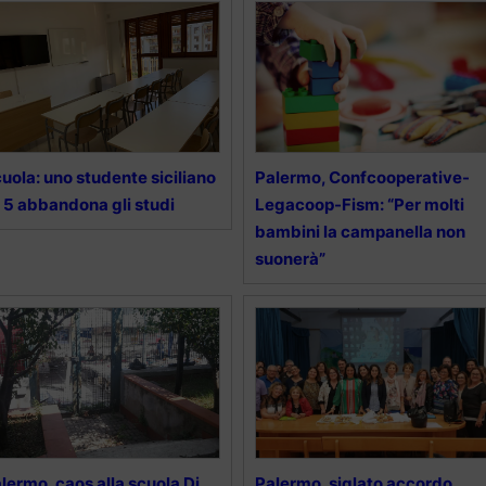
uola: uno studente siciliano
Palermo, Confcooperative-
 5 abbandona gli studi
Legacoop-Fism: “Per molti
bambini la campanella non
suonerà”
lermo, caos alla scuola Di
Palermo, siglato accordo