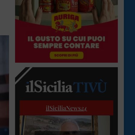
ilSiciliaNews
24