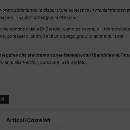
lavorato abbattendo la dispersione scolastica in maniera importa
esserci riuscita”
prosegue la Preside.
iative condotte dalla Di Bartolo, come ad esempio il tempo d’est
one, potessero usufruire di uno svago gratuito anche durante il
te legame che si è creato con le famiglie, con i bambini e all’int
0 anni alla Pertini
“, conclude la Di Bartolo.
tà
Articoli Correlati