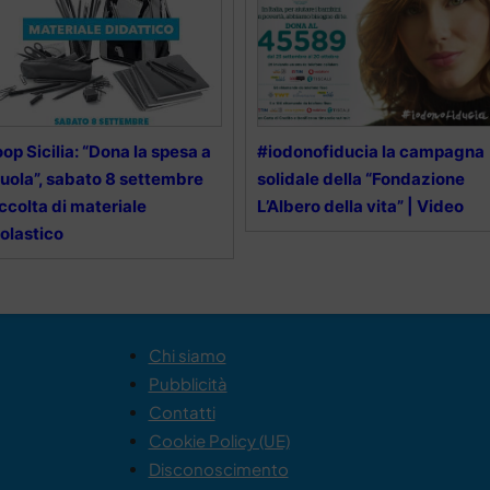
op Sicilia: “Dona la spesa a
#iodonofiducia la campagna
uola”, sabato 8 settembre
solidale della “Fondazione
ccolta di materiale
L’Albero della vita” | Video
olastico
Chi siamo
Pubblicità
Contatti
Cookie Policy (UE)
Disconoscimento