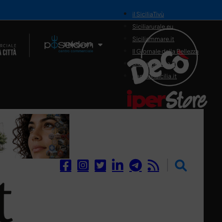
il SiciliaTivù
Siciliarurale.eu
Siciliammare.it
Il Network
Il Giornale della Bellezza
Siciliamedica.it
Sanitainsicilia.it