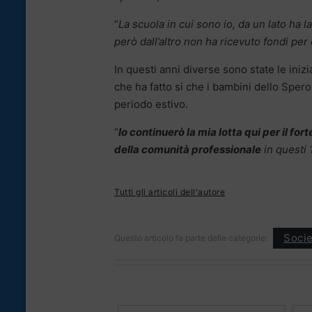
“
La scuola in cui sono io, da un lato ha 
però dall’altro non ha ricevuto fondi per 
In questi anni diverse sono state le iniz
che ha fatto si che i bambini dello Sper
periodo estivo.
“
Io continuerò la mia lotta qui per il for
della comunità professionale
in questi 1
Tutti gli articoli dell'autore
Socie
Questo articolo fa parte delle categorie: