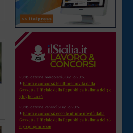
Pubblicazione: mercoledì 8 Luglio 2026
Bandi e concorsi: le ultime novità dalla
Gazzetta Ufficiale della Repubblica Italiana del 3 e
7 luglio 2026
Pubblicazione: venerdì 3 Luglio 2026
Bandi e concorsi: ecco le ultime novità dalla
Gazzetta Ufficiale della Repubblica Italiana del 26
e 30 giugno 2026