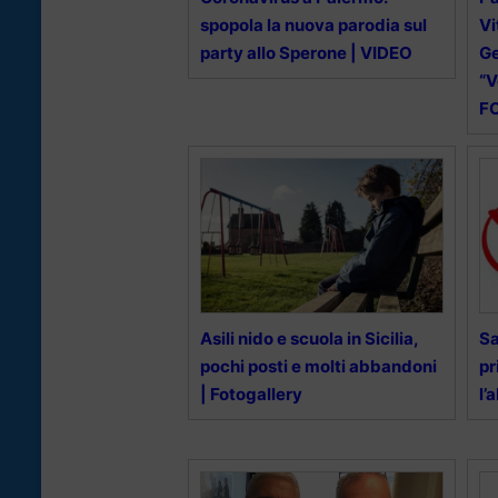
spopola la nuova parodia sul
Vi
party allo Sperone | VIDEO
Ge
“V
F
Asili nido e scuola in Sicilia,
Sa
pochi posti e molti abbandoni
pr
| Fotogallery
l’