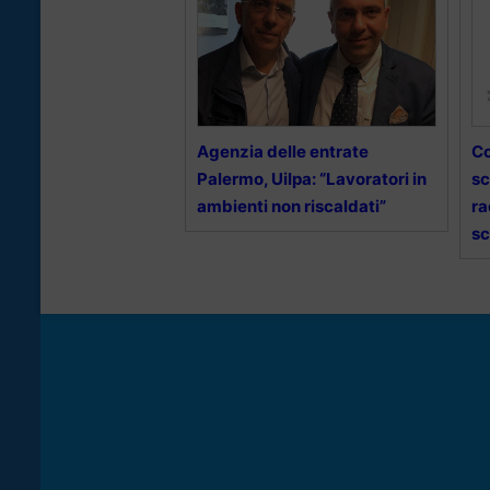
Agenzia delle entrate
Co
Palermo, Uilpa: “Lavoratori in
sc
ambienti non riscaldati”
ra
sc