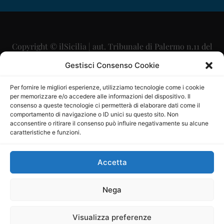
Copyright © ilSicilia | aut. Tribunale di Palermo n.11 del
29/09/2015
Gestisci Consenso Cookie
Editore: Mercurio Comunicazione Soc. Coop. A.R.L.
Per fornire le migliori esperienze, utilizziamo tecnologie come i cookie
per memorizzare e/o accedere alle informazioni del dispositivo. Il
Direttore Editoriale: Maurizio Scaglione
consenso a queste tecnologie ci permetterà di elaborare dati come il
comportamento di navigazione o ID unici su questo sito. Non
Direttore Responsabile: Maria Calabrese
acconsentire o ritirare il consenso può influire negativamente su alcune
caratteristiche e funzioni.
p.zza Sant’Oliva, 9 – 90141 – Palermo – 091335557
P.IVA: 06334930820
Accetta
Mercurio Comunicazione Società Cooperativa a r.l. è
iscritta al Registro degli Operatori di Comunicazione al
Nega
numero 26988
Visualizza preferenze
Sito gestito da
La Digitale srl
–
info@ladigitale.it