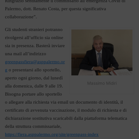
Ringrazio sentitamente il commissario all’emergenza Covid di
Palermo, dott. Renato Costa, per questa significativa
collaborazione”.
Gli studenti stranieri potranno
rivolgersi all’ufficio sia online
sia in presenza. Basterà inviare
una mail all’indirizzo
greenpassfiera@asppalermo.or
g
o presentarsi allo sportello,
aperto ogni giorno, dal lunedì
Massimo Midiri
alla domenica, dalle 9 alle 19.
Bisogna portare allo sportello
o allegare alla richiesta via email un documento di identità, il
certificato di avvenuta vaccinazione, il modulo di richiesta e di
dichiarazione sostitutiva scaricabili dalla piattaforma telematica
della struttura commissariale,
https://fiera.asppalermo.org/site/greenpass-index