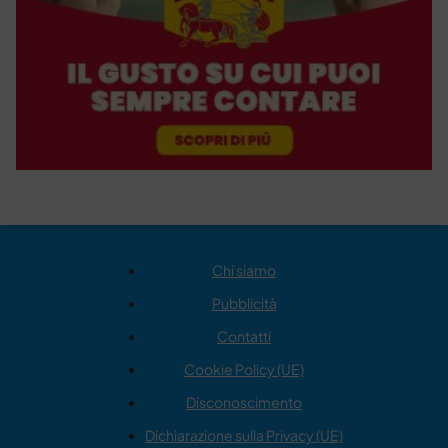
Chi siamo
Pubblicità
Contatti
Cookie Policy (UE)
Disconoscimento
Dichiarazione sulla Privacy (UE)