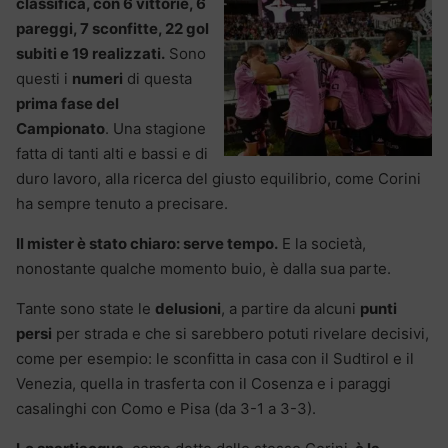
classifica, con 6 vittorie, 6
pareggi, 7 sconfitte, 22 gol
subiti e 19 realizzati.
Sono
questi i
numeri
di questa
prima fase del
Campionato
. Una stagione
fatta di tanti alti e bassi e di
duro lavoro, alla ricerca del giusto equilibrio, come Corini
ha sempre tenuto a precisare.
Il mister è stato chiaro: serve tempo.
E la società,
nonostante qualche momento buio, è dalla sua parte.
Tante sono state le
delusioni
, a partire da alcuni
punti
persi
per strada e che si sarebbero potuti rivelare decisivi,
come per esempio: le sconfitta in casa con il Sudtirol e il
Venezia, quella in trasferta con il Cosenza e i paraggi
casalinghi con Como e Pisa (da 3-1 a 3-3).