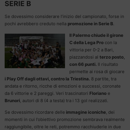
SERIE B
Se dovessimo considerare l’inizio del campionato, forse in
pochi avrebbero creduto nella
promozione in Serie B
.
Il Palermo chiude il girone
C della Lega Pro
con la
vittoria per 0-2 a Bari,
piazzandosi al
terzo posto,
con 66 punti.
Il risultato
permette ai rosa di giocare
i Play Off dagli ottavi, contro la Triestina.
8 partite, tra
andata e ritorno, ricche di emozioni e successi, coronate
da 6 vittorie e 2 pareggi. Veri trascinatori
Floriano
e
Brunori
, autori di 8 (4 a testa) tra i 13 gol realizzati.
Se dovessimo ricordare delle
immagine iconiche
, dei
momenti in cui l’obiettivo promozione sembrava realmente
raggiungibile, oltre le reti, potremmo racchiuderle in due