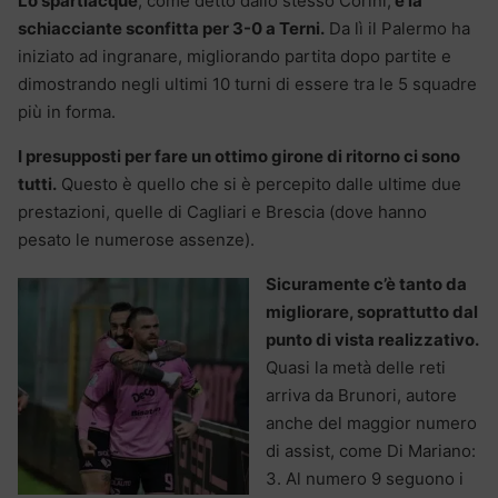
Lo spartiacque
, come detto dallo stesso Corini,
è la
schiacciante sconfitta per 3-0 a Terni.
Da lì il Palermo ha
iniziato ad ingranare, migliorando partita dopo partite e
dimostrando negli ultimi 10 turni di essere tra le 5 squadre
più in forma.
I presupposti per fare un ottimo girone di ritorno ci sono
tutti.
Questo è quello che si è percepito dalle ultime due
prestazioni, quelle di Cagliari e Brescia (dove hanno
pesato le numerose assenze).
Sicuramente c’è tanto da
migliorare, soprattutto dal
punto di vista realizzativo.
Quasi la metà delle reti
arriva da Brunori, autore
anche del maggior numero
di assist, come Di Mariano:
3. Al numero 9 seguono i