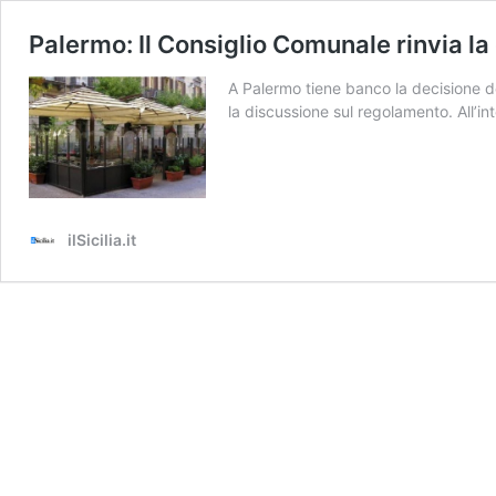
Palermo: Il Consiglio Comunale rinvia l
A Palermo tiene banco la decisione del
la discussione sul regolamento. All’i
ilSicilia.it