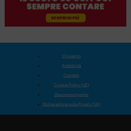
Chi siamo
Pubblicità
Contatti
Cookie Policy (UE)
Disconoscimento
Dichiarazione sulla Privacy (UE)