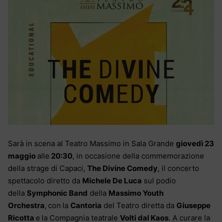
S
arà
in scena al Teatro Massimo in Sala Grande
giovedì 23
maggio
alle
20:30
,
in occasione della commemorazione
della strage di Capaci,
The Divine Comedy
,
il concerto
spettacolo
diretto da
Michele De Luca
sul podio
del
la
Symphonic Band
della
Massimo Youth
Orchestra
,
con
la
Cantoria
del Teatro diretta da
Giuseppe
Ricotta
e
la Compagnia teatrale
Volti dal Kaos
. A curare la