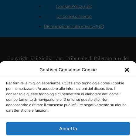
Cookie Policy (UE)
Disconoscimento
Dichiarazione sulla Privacy (UE)
Copyright © ilSicilia | aut. Tribunale di Palermo n.11 del
29/09/2015
Gestisci Consenso Cookie
Editore: Mercurio Comunicazione Soc. Coop. A.R.L.
Per fornire le migliori esperienze, utilizziamo tecnologie come i cookie
per memorizzare e/o accedere alle informazioni del dispositivo. Il
Direttore Editoriale: Maurizio Scaglione
consenso a queste tecnologie ci permetterà di elaborare dati come il
comportamento di navigazione o ID unici su questo sito. Non
Direttore Responsabile: Maria Calabrese
acconsentire o ritirare il consenso può influire negativamente su alcune
caratteristiche e funzioni.
p.zza Sant’Oliva, 9 – 90141 – Palermo – 091335557
P.IVA: 06334930820
Accetta
Mercurio Comunicazione Società Cooperativa a r.l. è