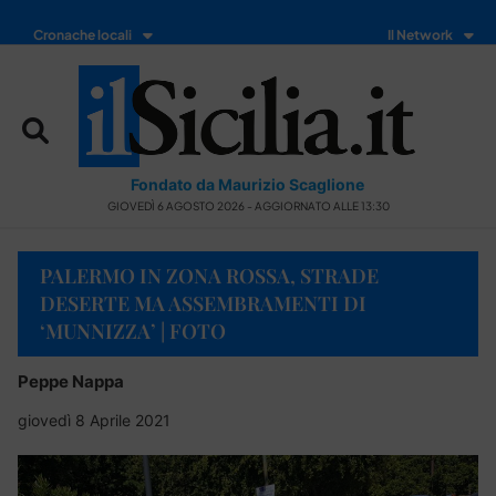
Cronache locali
Il Network
Fondato da Maurizio Scaglione
GIOVEDÌ 6 AGOSTO 2026 - AGGIORNATO ALLE 13:30
PALERMO IN ZONA ROSSA, STRADE
DESERTE MA ASSEMBRAMENTI DI
‘MUNNIZZA’ | FOTO
Peppe Nappa
giovedì 8 Aprile 2021