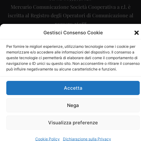
Mercurio Comunicazione Società Cooperativa a r.l. è
iscritta al Registro degli Operatori di Comunicazione al
numero 26988
Gestisci Consenso Cookie
Sito gestito da
La Digitale srl
–
info@ladigitale.it
Per fornire le migliori esperienze, utilizziamo tecnologie come i cookie per
memorizzare e/o accedere alle informazioni del dispositivo. Il consenso a
queste tecnologie ci permetterà di elaborare dati come il comportamento di
navigazione o ID unici su questo sito. Non acconsentire o ritirare il consenso
può influire negativamente su alcune caratteristiche e funzioni.
Accetta
Nega
Visualizza preferenze
Cookie Policy
Dichiarazione sulla Privacy