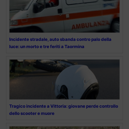
Incidente stradale, auto sbanda contro palo della
luce: un morto e tre feriti a Taormina
Tragico incidente a Vittoria: giovane perde controllo
dello scooter e muore