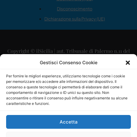
Disconoscimento
Dichiarazione sulla Privacy (UE)
Copyright © ilSicilia | aut. Tribunale di Palermo n.11 del
29/09/2015
Gestisci Consenso Cookie
Editore: Mercurio Comunicazione Soc. Coop. A.R.L.
Per fornire le migliori esperienze, utilizziamo tecnologie come i cookie
per memorizzare e/o accedere alle informazioni del dispositivo. Il
Direttore Editoriale: Maurizio Scaglione
consenso a queste tecnologie ci permetterà di elaborare dati come il
comportamento di navigazione o ID unici su questo sito. Non
Direttore Responsabile: Maria Calabrese
acconsentire o ritirare il consenso può influire negativamente su alcune
caratteristiche e funzioni.
p.zza Sant’Oliva, 9 – 90141 – Palermo – 091335557
P.IVA: 06334930820
Accetta
Mercurio Comunicazione Società Cooperativa a r.l. è
iscritta al Registro degli Operatori di Comunicazione al