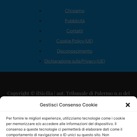
Chi siamo
Pubblicità
Contatti
Cookie Policy (UE)
Disconoscimento
Dichiarazione sulla Privacy (UE)
Copyright © ilSicilia | aut. Tribunale di Palermo n.11 del
29/09/2015
Gestisci Consenso Cookie
Editore: Mercurio Comunicazione Soc. Coop. A.R.L.
Per fornire le migliori esperienze, utilizziamo tecnologie come i cookie
per memorizzare e/o accedere alle informazioni del dispositivo. Il
Direttore Editoriale: Maurizio Scaglione
consenso a queste tecnologie ci permetterà di elaborare dati come il
comportamento di navigazione o ID unici su questo sito. Non