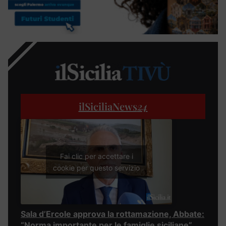
ilSiciliaNews
24
Fai clic per accettare i
cookie per questo servizio
Sala d’Ercole approva la rottamazione, Abbate:
“Norma importante per le famiglie siciliane”