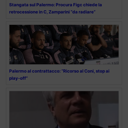
Stangata sul Palermo: Procura Figc chiede la
retrocessione in C, Zamparini “da radiare”
Palermo al contrattacco: “Ricorso al Coni, stop ai
play-off”