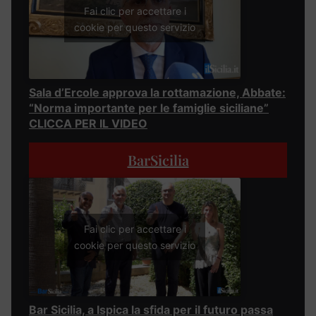
Fai clic per accettare i
cookie per questo servizio
Sala d’Ercole approva la rottamazione, Abbate:
“Norma importante per le famiglie siciliane”
CLICCA PER IL VIDEO
BarSicilia
Fai clic per accettare i
cookie per questo servizio
Bar Sicilia, a Ispica la sfida per il futuro passa