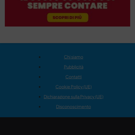
Chi siamo
Pubblicità
Contatti
Cookie Policy (UE)
Dichiarazione sulla Privacy (UE)
Disconoscimento