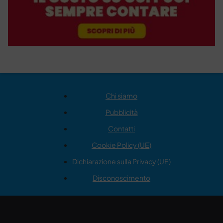
Chi siamo
Pubblicità
Contatti
Cookie Policy (UE)
Dichiarazione sulla Privacy (UE)
Disconoscimento