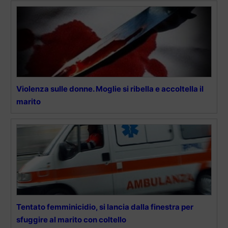
Violenza sulle donne. Moglie si ribella e accoltella il
marito
Tentato femminicidio, si lancia dalla finestra per
sfuggire al marito con coltello