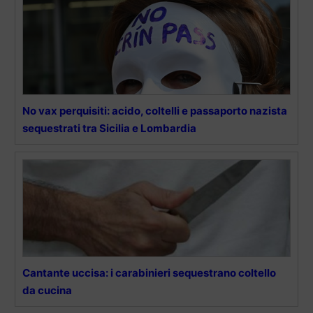
No vax perquisiti: acido, coltelli e passaporto nazista
sequestrati tra Sicilia e Lombardia
Cantante uccisa: i carabinieri sequestrano coltello
da cucina