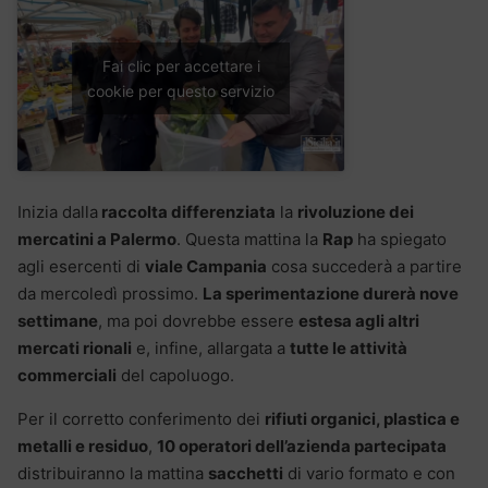
Fai clic per accettare i
cookie per questo servizio
Inizia dalla
raccolta differenziata
la
rivoluzione dei
mercatini a Palermo
. Questa mattina la
Rap
ha spiegato
agli esercenti di
viale Campania
cosa succederà a partire
da mercoledì prossimo.
La sperimentazione durerà nove
settimane
, ma poi dovrebbe essere
estesa agli altri
mercati rionali
e, infine, allargata a
tutte le attività
commerciali
del capoluogo.
Per il corretto conferimento dei
rifiuti organici, plastica e
metalli e residuo
,
10 operatori dell’azienda partecipata
distribuiranno la mattina
sacchetti
di vario formato e con