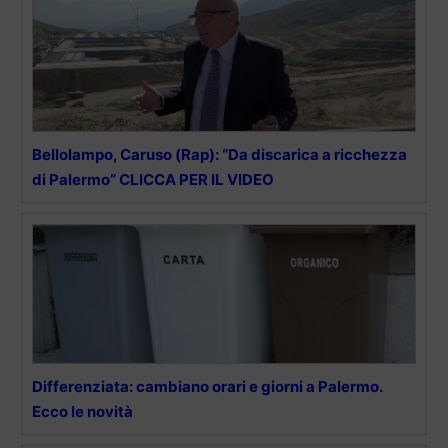
Bellolampo, Caruso (Rap): “Da discarica a ricchezza
di Palermo” CLICCA PER IL VIDEO
Differenziata: cambiano orari e giorni a Palermo.
Ecco le novità