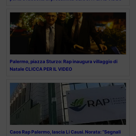
Palermo, piazza Sturzo: Rap inaugura villaggio di
Natale CLICCA PER IL VIDEO
Caos Rap Palermo, lascia Li Causi. Norata: “Segnali