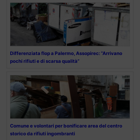
Differenziata flop a Palermo, Assopirec: “Arrivano
pochi rifiuti e di scarsa qualità”
Comune e volontari per bonificare area del centro
storico da rifiuti ingombranti