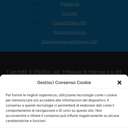
Pubblicità
Contatti
Cookie Policy (UE)
Disconoscimento
Dichiarazione sulla Privacy (UE)
Copyright © ilSicilia | aut. Tribunale di Palermo n.11 del
29/09/2015
Gestisci Consenso Cookie
Editore: Mercurio Comunicazione Soc. Coop. A.R.L.
Per fornire le migliori esperienze, utilizziamo tecnologie come i cookie
per memorizzare e/o accedere alle informazioni del dispositivo. Il
Direttore Editoriale: Maurizio Scaglione
consenso a queste tecnologie ci permetterà di elaborare dati come il
comportamento di navigazione o ID unici su questo sito. Non
Direttore Responsabile: Maria Calabrese
acconsentire o ritirare il consenso può influire negativamente su alcune
caratteristiche e funzioni.