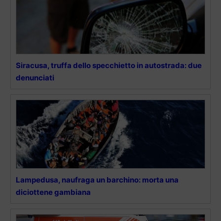
Siracusa, truffa dello specchietto in autostrada: due
denunciati
Lampedusa, naufraga un barchino: morta una
diciottene gambiana