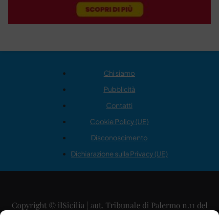
Chi siamo
Pubblicità
Contatti
Cookie Policy (UE)
Disconoscimento
Dichiarazione sulla Privacy (UE)
Copyright © ilSicilia | aut. Tribunale di Palermo n.11 del
29/09/2015