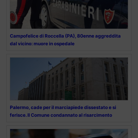
Campofelice di Roccella (PA), 80enne aggreddita
dal vicino: muore in ospedale
Palermo, cade per il marciapiede dissestato e si
ferisce. Il Comune condannato al risarcimento