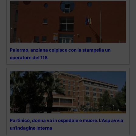
Palermo, anziana colpisce con la stampella un
operatore del 118
Partinico, donna va in ospedale e muore. L’Asp avvia
un’indagine interna