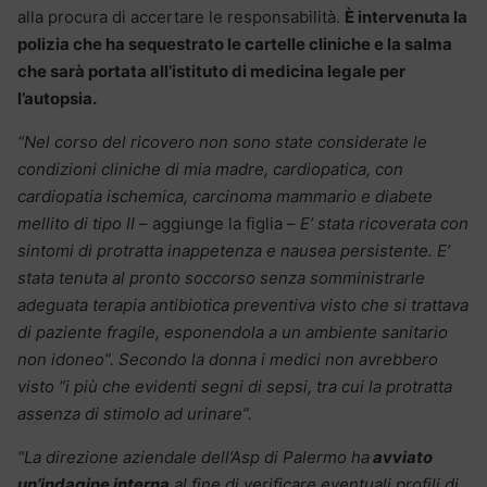
alla procura di accertare le responsabilità.
È intervenuta la
polizia che ha sequestrato le cartelle cliniche e la salma
che sarà portata all’istituto di medicina legale per
l’autopsia.
“Nel corso del ricovero non sono state considerate le
condizioni cliniche di mia madre, cardiopatica, con
cardiopatia ischemica, carcinoma mammario e diabete
mellito di tipo II
– aggiunge la figlia –
E’ stata ricoverata con
sintomi di protratta inappetenza e nausea persistente. E’
stata tenuta al pronto soccorso senza somministrarle
adeguata terapia antibiotica preventiva visto che si trattava
di paziente fragile, esponendola a un ambiente sanitario
non idoneo”. Secondo la donna i medici non avrebbero
visto “i più che evidenti segni di sepsi, tra cui la protratta
assenza di stimolo ad urinare”.
“La direzione aziendale dell’Asp di Palermo ha
avviato
un’indagine interna
al fine di verificare eventuali profili di