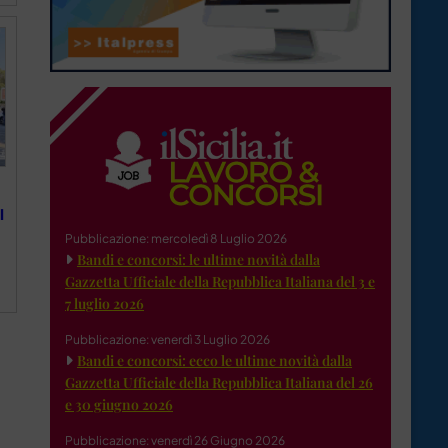
l
Pubblicazione: mercoledì 8 Luglio 2026
Bandi e concorsi: le ultime novità dalla
Gazzetta Ufficiale della Repubblica Italiana del 3 e
7 luglio 2026
Pubblicazione: venerdì 3 Luglio 2026
Bandi e concorsi: ecco le ultime novità dalla
Gazzetta Ufficiale della Repubblica Italiana del 26
e 30 giugno 2026
Pubblicazione: venerdì 26 Giugno 2026