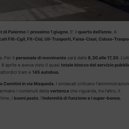
at di Palermo
il
prossimo 1 giugno
. E’ il
quarto dell’anno
. A
ati Filt-Cgil, Fit-Cisl, Uil-Trasporti, Faisa-Cisal, Cobas-Traspor
a. Per il
personale di movimento
sarà dalle
8,30 alle 17,30
. L’ul
 8 aprile e aveva visto il quasi
totale blocco del servizio pubbli
uattordici tram e
145 autobus.
o Comitini in via Maqueda.
I sindacati criticano l’amministrazio
ermano i contenuti della
vertenza
che riguarda, tra l’altro, il
-time, i
buoni pasto
, l’
indennità di funzione e i super-bonus.