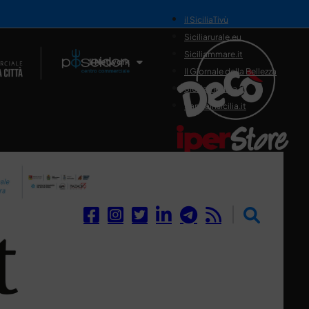
il SiciliaTivù
Siciliarurale.eu
Siciliammare.it
Il Network
Il Giornale della Bellezza
Siciliamedica.it
Sanitainsicilia.it