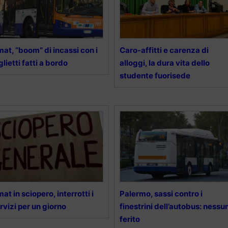
at, “boom” di incassi con i
Caro-affitti e carenza di
glietti fatti a bordo
alloggi, la dura vita dello
studente fuorisede
at in sciopero, interrotti i
Palermo, sassi contro i
rvizi per un giorno
finestrini dell’autobus: nessu
ferito