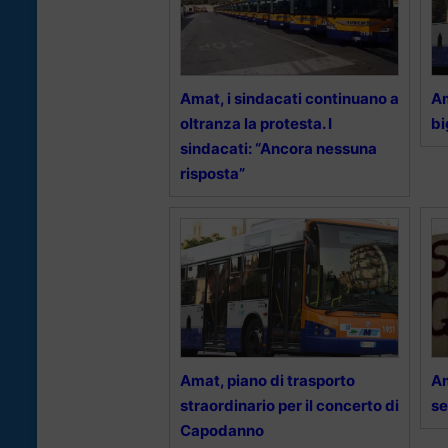
Amat, i sindacati continuano a
Am
oltranza la protesta. I
bi
sindacati: “Ancora nessuna
risposta”
Amat, piano di trasporto
Am
straordinario per il concerto di
se
Capodanno