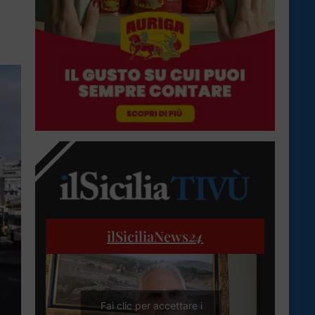
ilSiciliaNews
24
Fai clic per accettare i