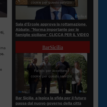
cookie per questo servizio
Sala d’Ercole approva la rottamazione,
Abbate: “Norma importante per le
ti,
famiglie siciliane” CLICCA PER IL VIDEO
BarSicilia
tima
co.
ne
Fai clic per accettare i
cookie per questo servizio
Bar Sicilia, a Ispica la sfida per il futuro
passa dal nuovo governo della città