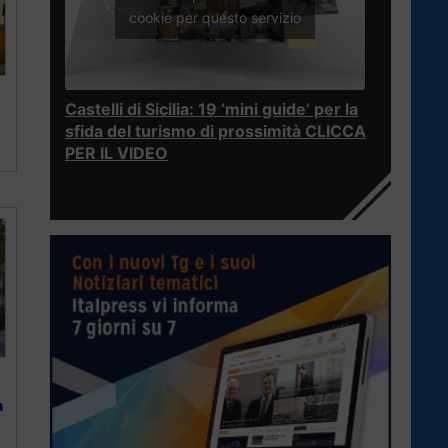
cookie per questo servizio
Castelli di Sicilia: 19 ‘mini guide’ per la
sfida del turismo di prossimità CLICCA
PER IL VIDEO
n