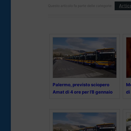
Artic
Questo articolo fa parte delle categorie:
Palermo, previsto sciopero
Me
Amat di 4 ore per l’8 gennaio
di