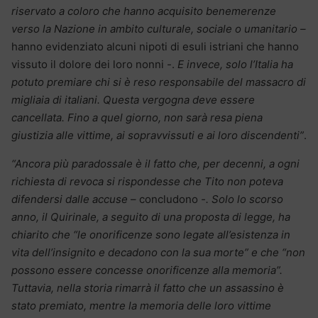
riservato a coloro che hanno acquisito benemerenze
verso la Nazione in ambito culturale, sociale o umanitario –
hanno evidenziato alcuni nipoti di esuli istriani che hanno
vissuto il dolore dei loro nonni -.
E invece, solo l’Italia ha
potuto premiare chi si è reso responsabile del massacro di
migliaia di italiani. Questa vergogna deve essere
cancellata. Fino a quel giorno, non sarà resa piena
giustizia alle vittime, ai sopravvissuti e ai loro discendenti”
.
“Ancora più paradossale è il fatto che, per decenni, a ogni
richiesta di revoca si rispondesse che Tito non poteva
difendersi dalle accuse
– concludono
-. Solo lo scorso
anno, il Quirinale, a seguito di una proposta di legge, ha
chiarito che “le onorificenze sono legate all’esistenza in
vita dell’insignito e decadono con la sua morte” e che “non
possono essere concesse onorificenze alla memoria”.
Tuttavia, nella storia rimarrà il fatto che un assassino è
stato premiato, mentre la memoria delle loro vittime