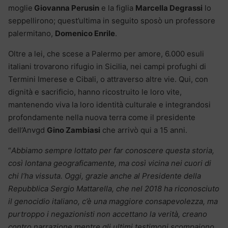
moglie
Giovanna Perusin
e la figlia
Marcella Degrassi
lo
seppellirono; quest’ultima in seguito sposò un professore
palermitano,
Domenico Enrile
.
Oltre a lei, che scese a Palermo per amore, 6.000 esuli
italiani trovarono rifugio in Sicilia, nei campi profughi di
Termini Imerese e Cibali, o attraverso altre vie. Qui, con
dignità e sacrificio, hanno ricostruito le loro vite,
mantenendo viva la loro identità culturale e integrandosi
profondamente nella nuova terra come il presidente
dell’Anvgd
Gino Zambiasi
che arrivò qui a 15 anni.
“
Abbiamo sempre lottato per far conoscere questa storia,
così lontana geograficamente, ma così vicina nei cuori di
chi l’ha vissuta. Oggi, grazie anche al Presidente della
Repubblica Sergio Mattarella, che nel 2018 ha riconosciuto
il genocidio italiano, c’è una maggiore consapevolezza, ma
purtroppo i negazionisti non accettano la verità, creano
contro narrazione mentre gli ultimi testimoni scompaiono