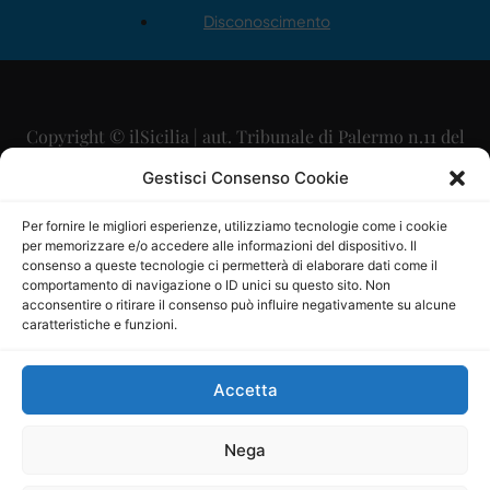
Disconoscimento
Copyright © ilSicilia | aut. Tribunale di Palermo n.11 del
29/09/2015
Gestisci Consenso Cookie
Editore: Mercurio Comunicazione Soc. Coop. A.R.L.
Per fornire le migliori esperienze, utilizziamo tecnologie come i cookie
per memorizzare e/o accedere alle informazioni del dispositivo. Il
Direttore Editoriale: Maurizio Scaglione
consenso a queste tecnologie ci permetterà di elaborare dati come il
comportamento di navigazione o ID unici su questo sito. Non
Direttore Responsabile: Maria Calabrese
acconsentire o ritirare il consenso può influire negativamente su alcune
caratteristiche e funzioni.
p.zza Sant’Oliva, 9 – 90141 – Palermo – 091335557
P.IVA: 06334930820
Accetta
Mercurio Comunicazione Società Cooperativa a r.l. è
iscritta al Registro degli Operatori di Comunicazione al
Nega
numero 26988