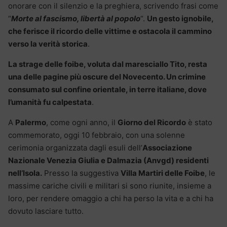
onorare con il silenzio e la preghiera, scrivendo frasi come
“
Morte al fascismo, libertà al popolo
“.
Un gesto ignobile,
che ferisce il ricordo delle vittime e ostacola il cammino
verso la verità storica
.
La strage delle foibe, voluta dal maresciallo Tito, resta
una delle pagine più oscure del Novecento. Un crimine
consumato sul confine orientale, in terre italiane, dove
l’umanità fu calpestata
.
A
Palermo
, come ogni anno, il
Giorno del Ricordo
è stato
commemorato, oggi 10 febbraio, con una solenne
cerimonia organizzata dagli esuli dell’
Associazione
Nazionale Venezia Giulia e Dalmazia (Anvgd) residenti
nell’Isola.
Presso la suggestiva
Villa Martiri delle Foibe
, le
massime cariche civili e militari si sono riunite, insieme a
loro, per rendere omaggio a chi ha perso la vita e a chi ha
dovuto lasciare tutto.