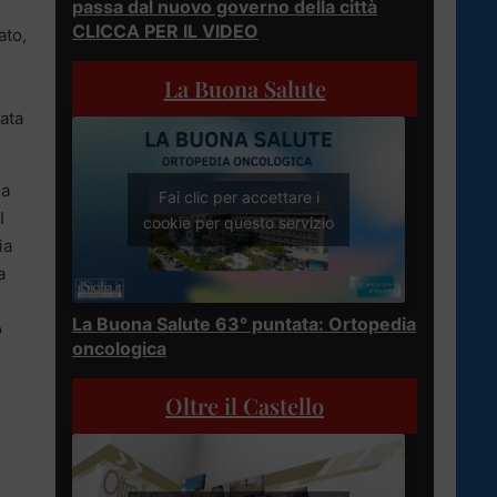
passa dal nuovo governo della città
CLICCA PER IL VIDEO
ato,
La Buona Salute
uata
ha
Fai clic per accettare i
I
cookie per questo servizio
ia
a
La Buona Salute 63° puntata: Ortopedia
o
oncologica
l
Oltre il Castello