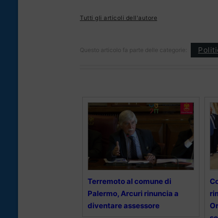
Tutti gli articoli dell'autore
Polit
Questo articolo fa parte delle categorie:
Terremoto al comune di
Co
Palermo, Arcuri rinuncia a
ri
diventare assessore
Or
so