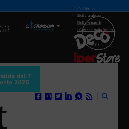
il SiciliaTivù
Siciliarurale.eu
Siciliammare.it
Il Network
Il Giornale della Bellezza
Siciliamedica.it
Sanitainsicilia.it