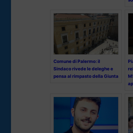
Comune di Palermo: il
Pi
Sindaco rivede le deleghe e
re
pensa al rimpasto della Giunta
M5
a