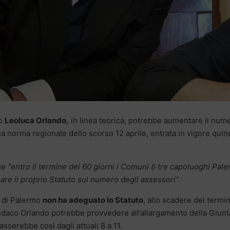
mo
Leoluca Orlando,
in linea teorica, potrebbe aumentare il num
a norma regionale dello scorso 12 aprile, entrata in vigore quin
che
“entro il termine dei 60 giorni i Comuni (i tre capoluoghi Pal
re il proprio Statuto sul numero degli assessori”.
 di Palermo
non ha adeguato lo Statuto
, allo scadere del termi
sindaco Orlando potrebbe provvedere all’allargamento della Giunt
asserebbe così dagli attuali 8 a 11.