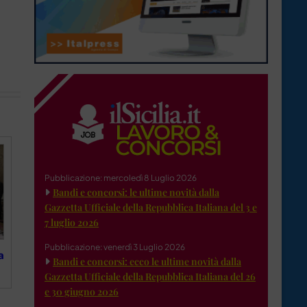
Pubblicazione: mercoledì 8 Luglio 2026
Bandi e concorsi: le ultime novità dalla
Gazzetta Ufficiale della Repubblica Italiana del 3 e
7 luglio 2026
Pubblicazione: venerdì 3 Luglio 2026
a
Bandi e concorsi: ecco le ultime novità dalla
Gazzetta Ufficiale della Repubblica Italiana del 26
e 30 giugno 2026