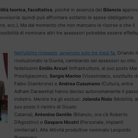
lità teorica, facoltativa
, poiché in assenza del
Bilancio
approv
ovvisoria
: quindi può affrontare soltanto le spese obbligatorie
uire, ecc.). Ma dal momento che non mancano le risorse e che il
ossibilità di nominare altri tre assessori potrebbe essere effett
Nell’ultimo rimpasto, avvenuto solo tre mesi fa
, Orlando 
rivoluzionato la Giunta, cambiando sei assessori su otto. 
fedelissimi
Emilio Arcuri
(Infrastrutture, al suo posto Mar
Prestigiacomo),
Sergio Marino
(Vicesindaco, sostituito d
Fabio Giambrone) e
Andrea Cusumano
(Cultura, entra
Adham Darawsha) hanno deciso autonomamente il pass
indietro. Mentre tra gli esclusi:
Jolanda Riolo
(Mobilità, a
suo posto il rientro di Giusto
Catania);
Antonino Gentile
(Bilancio, ora c’è Roberto
D’Agostino) e
Gaspare Nicotri
(Personale, Impianti
cimiteriali). Alle Attività produttive nominato Leopoldo
Piampiano.