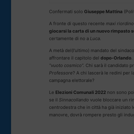
Confermati solo
Giuseppe Mattina
(Poli
A fronte di questo recente
maxi riordino
giocarsi la carta di un nuovo rimpasto
certamente di no a
Luca
.
A metà del(l’ultimo) mandato del sindaco,
affrontare il capitolo del
dopo-Orlando
.
“vuoto cosmico”.
Chi sarà il candidato p
Professore
? A chi lascerà le redini per 
campagna elettorale?
Le
Elezioni Comunali 2022
non sono poi
se il
Sinnacollando
vuole bloccare un rin
centrodestra che in città ha già iniziato 
manovre, dovrà rompere presto gli indug