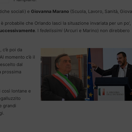
tiche sociali) e
Giovanna Marano
(Scuola, Lavoro, Sanità, Giova
è probabile che Orlando lasci la situazione invariata per un po’,
 successivamente
. I
fedelissimi
(Arcuri e Marino) non direbbero
 c’è poi da
 Al momento c’è il
rescelto dal
la prossima
 così lontane e
galluzzito
le grandi
i.