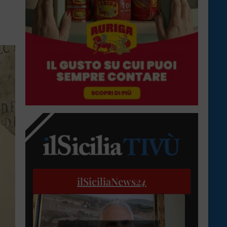
ilSiciliaNews
24