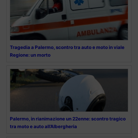
Tragedia a Palermo, scontro tra auto e moto in viale
Regione: un morto
Palermo, in rianimazione un 22enne: scontro tragico
tra moto e auto all’Albergheria