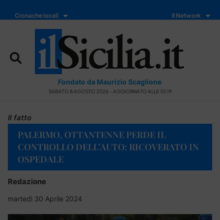
Cronache locali
Il Network
Fondato da Maurizio Scaglione
SABATO 8 AGOSTO 2026 - AGGIORNATO ALLE 10:19
Il fatto
PALERMO, OTTANTENNE PERDE IL
CONTROLLO DELL’AUTO: RICOVERATO IN
OSPEDALE
Redazione
martedì 30 Aprile 2024