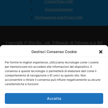
Cookie Policy (UE)
Disconoscimento
Dichiarazione sulla Privacy (UE)
Copyright © ilSicilia | aut. Tribunale di Palermo n.11 del
29/09/2015
Gestisci Consenso Cookie
Editore: Mercurio Comunicazione Soc. Coop. A.R.L.
Per fornire le migliori esperienze, utilizziamo tecnologie come i cookie
per memorizzare e/o accedere alle informazioni del dispositivo. Il
Direttore Editoriale: Maurizio Scaglione
consenso a queste tecnologie ci permetterà di elaborare dati come il
comportamento di navigazione o ID unici su questo sito. Non
Direttore Responsabile: Maria Calabrese
acconsentire o ritirare il consenso può influire negativamente su alcune
caratteristiche e funzioni.
p.zza Sant’Oliva, 9 – 90141 – Palermo – 091335557
P.IVA: 06334930820
Accetta
Mercurio Comunicazione Società Cooperativa a r.l. è