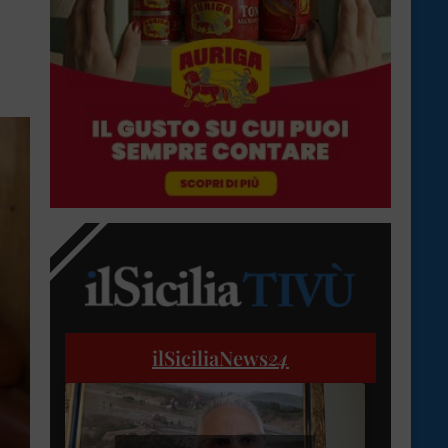
ilSiciliaNews
24