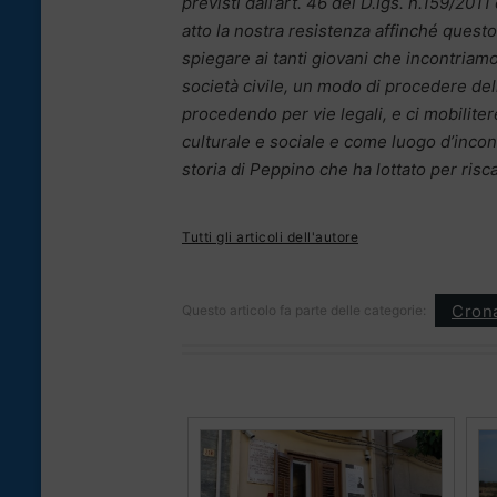
previsti dall’art. 46 del D.lgs. n.159/2011
atto la nostra resistenza affinché que
spiegare ai tanti giovani che incontriamo 
società civile, un modo di procedere del
procedendo per vie legali, e ci mobiliter
culturale e sociale e come luogo d’incont
storia di Peppino che ha lottato per riscat
Tutti gli articoli dell'autore
Cron
Questo articolo fa parte delle categorie: