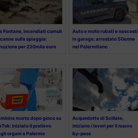
e Fontane, incendiati cumuli
Auto e moto rubati e nascosti
 canne sulla spiaggia:
in garage: arrestato 50enne
mozione per 230mila euro
nel Palermitano
mbina morta dopo gioco su
Acquedotto di Scillato,
kTok: iniziato il prelievo
iniziano i lavori per il nuovo
gli organi a Palermo
by-pass