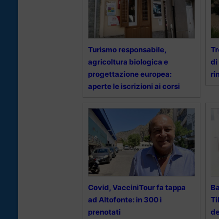
Turismo responsabile,
Tr
agricoltura biologica e
di
progettazione europea:
ri
aperte le iscrizioni ai corsi
Covid, VacciniTour fa tappa
Ba
ad Altofonte: in 300 i
Ti
prenotati
de