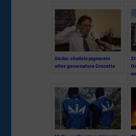
Sicilia: vitalizio pignorato
Zt
all’ex governatore Crocetta
Or
so