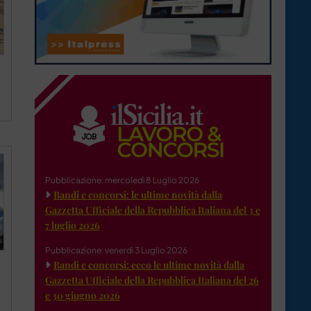
Pubblicazione: mercoledì 8 Luglio 2026
Bandi e concorsi: le ultime novità dalla
Gazzetta Ufficiale della Repubblica Italiana del 3 e
7 luglio 2026
Pubblicazione: venerdì 3 Luglio 2026
Bandi e concorsi: ecco le ultime novità dalla
Gazzetta Ufficiale della Repubblica Italiana del 26
e 30 giugno 2026