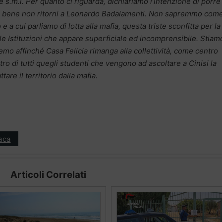
 e s.m.i. Per quanto ci riguarda, dichiariamo l’intenzione di porre
sto bene non ritorni a Leonardo Badalamenti. Non sapremmo com
e a cui parliamo di lotta alla mafia, questa triste sconfitta per la
le Istituzioni che appare superficiale ed incomprensibile. Stiam
emo affinché Casa Felicia rimanga alla collettività, come centro
ro di tutti quegli studenti che vengono ad ascoltare a Cinisi la
tare il territorio dalla mafia.
aca
Articoli Correlati