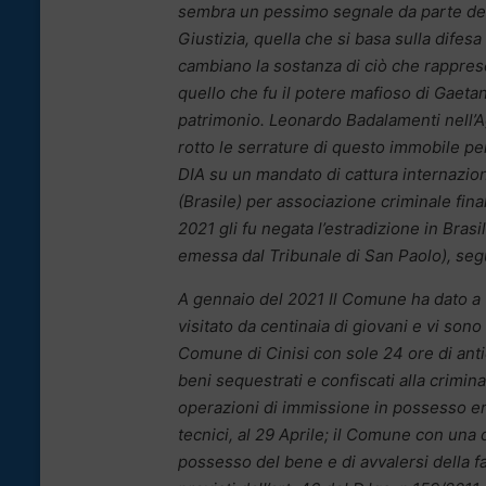
sembra un pessimo segnale da parte delle 
Giustizia, quella che si basa sulla difes
cambiano la sostanza di ciò che rapprese
quello che fu il potere mafioso di Gaeta
patrimonio. Leonardo Badalamenti nell’Ag
rotto le serrature di questo immobile pe
DIA su un mandato di cattura internazion
(Brasile) per associazione criminale final
2021 gli fu negata l’estradizione in Bras
emessa dal Tribunale di San Paolo), seg
A gennaio del 2021 Il Comune ha dato a 
visitato da centinaia di giovani e vi sono 
Comune di Cinisi con sole 24 ore di anti
beni sequestrati e confiscati alla crimina
operazioni di immissione in possesso era
tecnici, al 29 Aprile; il Comune con una 
possesso del bene e di avvalersi della f