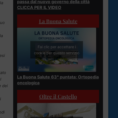
passa dal nuovo governo della città
la
CLICCA PER IL VIDEO
n
La Buona Salute
suo
la
Fai clic per accettare i
cookie per questo servizio
esi
tato
La Buona Salute 63° puntata: Ortopedia
l
oncologica
e dei
Oltre il Castello
i
odi