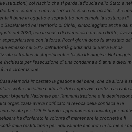
Istituzioni, col rischio che si perda la fiducia nello Stato e nel
a del bene comune e non su “errori tecnici o burocratici” che no
nta il bene in oggetto e soprattutto non cambia la sostanza di
no Badalamenti nel territorio di Cinisi, simboleggiato anche dal 
osto del 2020, con la scusa di rivendicare un suo diritto, aveva
r appropriarsene con la forza. Pochi giorni dopo fu arrestato dal
ale emesso nel 2017 dall’autorità giudiziaria di Barra Funda
izzata al traffico di stupefacenti e falsità ideologica. Nel maggio
ile (richiesta per l’esecuzione di una condanna a 5 anni e dieci m
uì la scarcerazione.
Casa Memoria Impastato la gestione del bene, che da allora è s
state svolte iniziative culturali. Poi l’improvvisa notizia arrivata a
cipo: l’Agenzia Nazionale per l’amministrazione e la destinazion
lità organizzata aveva notificato la revoca della confisca e le
no fissate per il 25 Febbraio, appuntamento rinviato, per motiv
delibera ha dichiarato la volontà di mantenere la proprietà e il
acoltà della restituzione per equivalente secondo le forme e i m