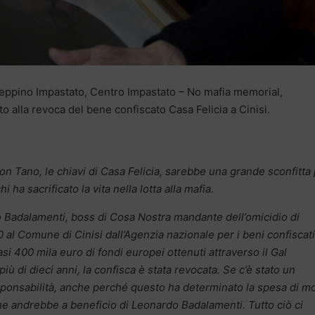
Peppino Impastato, Centro Impastato – No mafia memorial,
 alla revoca del bene confiscato Casa Felicia a Cinisi.
on Tano, le chiavi di Casa Felicia, sarebbe una grande sconfitta
i ha sacrificato la vita nella lotta alla mafia.
o Badalamenti, boss di Cosa Nostra mandante dell’omicidio di
al Comune di Cinisi dall’Agenzia nazionale per i beni confiscati
asi 400 mila euro di fondi europei ottenuti attraverso il Gal
 di dieci anni, la confisca è stata revocata. Se c’è stato un
sponsabilità, anche perché questo ha determinato la spesa di mo
che andrebbe a beneficio di Leonardo Badalamenti. Tutto ciò ci