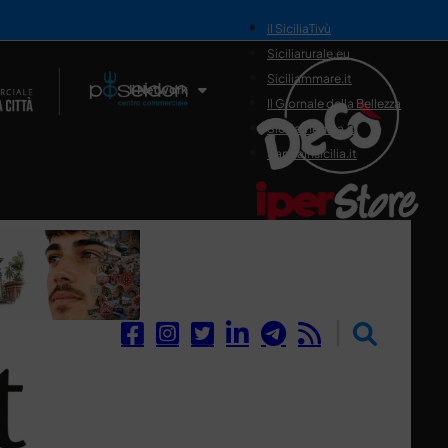
il SiciliaTivù
Siciliarurale.eu
Siciliammare.it
Il Network
Il Giornale della Bellezza
Siciliamedica.it
Sanitainsicilia.it