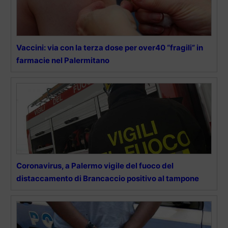
Vaccini: via con la terza dose per over40 “fragili” in
farmacie nel Palermitano
Coronavirus, a Palermo vigile del fuoco del
distaccamento di Brancaccio positivo al tampone