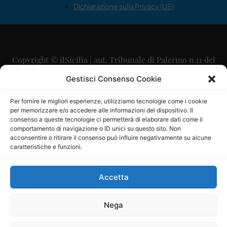
Dichiarazione sulla Privacy (UE)
Copyright © ilSicilia | aut. Tribunale di Palermo n.11 del
29/09/2015
Gestisci Consenso Cookie
Editore: Mercurio Comunicazione Soc. Coop. A.R.L.
Per fornire le migliori esperienze, utilizziamo tecnologie come i cookie
per memorizzare e/o accedere alle informazioni del dispositivo. Il
Direttore Editoriale: Maurizio Scaglione
consenso a queste tecnologie ci permetterà di elaborare dati come il
comportamento di navigazione o ID unici su questo sito. Non
Direttore Responsabile: Maria Calabrese
acconsentire o ritirare il consenso può influire negativamente su alcune
caratteristiche e funzioni.
p.zza Sant’Oliva, 9 – 90141 – Palermo – 091335557
P.IVA: 06334930820
Accetta
Mercurio Comunicazione Società Cooperativa a r.l. è
iscritta al Registro degli Operatori di Comunicazione al
Nega
numero 26988