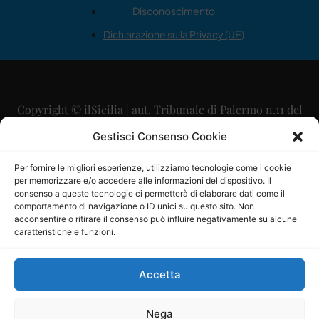
Disconoscimento
Dichiarazione sulla Privacy (UE)
Copyright © ilSicilia | aut. Tribunale di Palermo n.11 del
29/09/2015
Gestisci Consenso Cookie
Editore: Mercurio Comunicazione Soc. Coop. A.R.L.
Per fornire le migliori esperienze, utilizziamo tecnologie come i cookie
per memorizzare e/o accedere alle informazioni del dispositivo. Il
Direttore Editoriale: Maurizio Scaglione
consenso a queste tecnologie ci permetterà di elaborare dati come il
comportamento di navigazione o ID unici su questo sito. Non
Direttore Responsabile: Maria Calabrese
acconsentire o ritirare il consenso può influire negativamente su alcune
caratteristiche e funzioni.
p.zza Sant’Oliva, 9 – 90141 – Palermo – 091335557
P.IVA: 06334930820
Accetta
Mercurio Comunicazione Società Cooperativa a r.l. è
iscritta al Registro degli Operatori di Comunicazione al
Nega