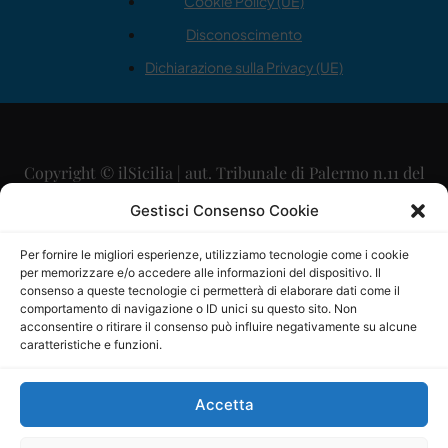
Cookie Policy (UE)
Disconoscimento
Dichiarazione sulla Privacy (UE)
Copyright © ilSicilia | aut. Tribunale di Palermo n.11 del
29/09/2015
Gestisci Consenso Cookie
Editore: Mercurio Comunicazione Soc. Coop. A.R.L.
Per fornire le migliori esperienze, utilizziamo tecnologie come i cookie
per memorizzare e/o accedere alle informazioni del dispositivo. Il
Direttore Editoriale: Maurizio Scaglione
consenso a queste tecnologie ci permetterà di elaborare dati come il
comportamento di navigazione o ID unici su questo sito. Non
Direttore Responsabile: Maria Calabrese
acconsentire o ritirare il consenso può influire negativamente su alcune
caratteristiche e funzioni.
p.zza Sant’Oliva, 9 – 90141 – Palermo – 091335557
P.IVA: 06334930820
Accetta
Mercurio Comunicazione Società Cooperativa a r.l. è