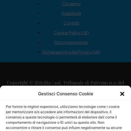
Chi siamo
Pubblicità
Contatti
Cookie Policy (UE)
Disconoscimento
Dichiarazione sulla Privacy (UE)
Copyright © ilSicilia | aut. Tribunale di Palermo n.11 del
29/09/2015
Gestisci Consenso Cookie
Editore: Mercurio Comunicazione Soc. Coop. A.R.L.
Per fornire le migliori esperienze, utilizziamo tecnologie come i cookie
per memorizzare e/o accedere alle informazioni del dispositivo. Il
Direttore Editoriale: Maurizio Scaglione
consenso a queste tecnologie ci permetterà di elaborare dati come il
comportamento di navigazione o ID unici su questo sito. Non
Direttore Responsabile: Maria Calabrese
acconsentire o ritirare il consenso può influire negativamente su alcune