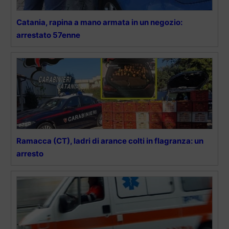
Catania, rapina a mano armata in un negozio:
arrestato 57enne
Ramacca (CT), ladri di arance colti in flagranza: un
arresto