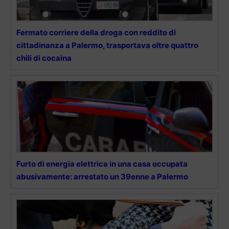
Fermato corriere della droga con reddito di
cittadinanza a Palermo, trasportava oltre quattro
chili di cocaina
Furto di energia elettrica in una casa occupata
abusivamente: arrestato un 39enne a Palermo