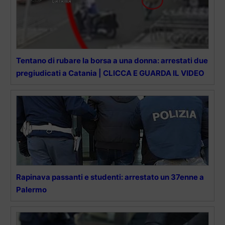
Tentano di rubare la borsa a una donna: arrestati due
pregiudicati a Catania | CLICCA E GUARDA IL VIDEO
Rapinava passanti e studenti: arrestato un 37enne a
Palermo