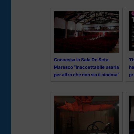
Concessa la Sala De Seta.
Th
Maresco “Inaccettabile usarla
ha
per altro che non sia il cinema”
pr