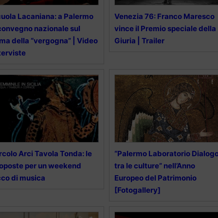
uola Lacaniana: a Palermo
Venezia 76: Franco Maresco
 convegno nazionale sul
vince il Premio speciale della
ma della “vergogna” | Video
Giuria | Trailer
terviste
rcolo Arci Tavola Tonda: le
“Palermo Laboratorio Dialog
oposte per un weekend
tra le culture” nell’Anno
cco di musica
Europeo del Patrimonio
[Fotogallery]