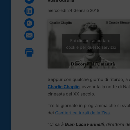
Rosa Guttilla
mercoledì 24 Gennaio 2018
Fai clic per accettare i
cookie per questo servizio
Seppur con qualche giorno di ritardo, a c
Charlie Chaplin
, avvenuta la notte di Na
cineasta del XX secolo.
Tre le giornate in programma che si sv
dei
Cantieri culturali della Zisa
.
“
Ci sarà
Gian
Luca Farinelli
, direttore d