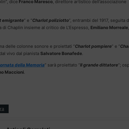
lin
“, dice
Franco Maresco
, direttore artistico dell’associazione
t emigrante
” e “
Charlot poliziotto
“, entrambi del 1917, seguita 
ra di Chaplin insieme al critico de L’Espresso,
Emiliano Morreale
ema delle colonne sonore e proiettati “
Charlot pompiere
” e “
Char
dal vivo dal pianista
Salvatore Bonafede
.
ornata della Memoria
” sarà proiettato “
Il grande dittatore
“; os
o Maccioni
.
ra