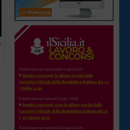
n
Pubblicazione: mercoledì 8 Luglio 2026
Bandi e concorsi: le ultime novità dalla
Gazzetta Ufficiale della Repubblica Italiana del 3 e
7 luglio 2026
Pubblicazione: venerdì 3 Luglio 2026
Bandi e concorsi: ecco le ultime novità dalla
Gazzetta Ufficiale della Repubblica Italiana del 26
e 30 giugno 2026
Pubblicazione: venerdì 26 Giugno 2026