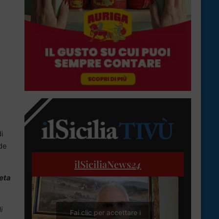
di
de
ilSiciliaNews
24
eta
i
Fai clic per accettare i