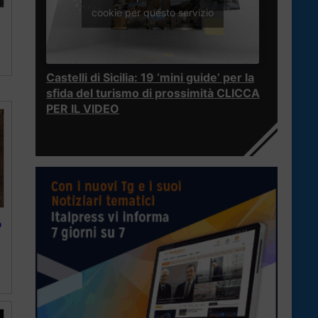
cookie per questo servizio
Castelli di Sicilia: 19 ‘mini guide’ per la
sfida del turismo di prossimità CLICCA
PER IL VIDEO
o