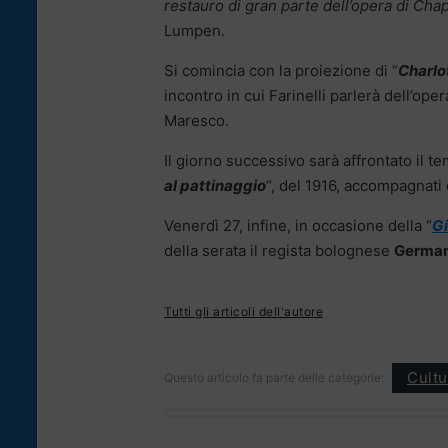
restauro di gran parte dell’opera di Chap
Lumpen.
Si comincia con la proiezione di “
Charlo
incontro in cui Farinelli parlerà dell’ope
Maresco.
Il giorno successivo sarà affrontato il t
al pattinaggio
“, del 1916, accompagnati 
Venerdì 27, infine, in occasione della “
Gi
della serata il regista bolognese
German
Tutti gli articoli dell'autore
Cultu
Questo articolo fa parte delle categorie: