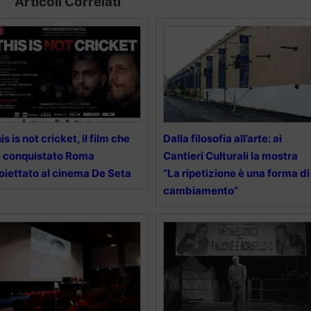
Articoli Correlati
is is not cricket, il film che
Dalla filosofia all’arte: ai
 conquistato Roma
Cantieri Culturali la mostra
oiettato al cinema De Seta
“La ripetizione è una forma di
cambiamento”