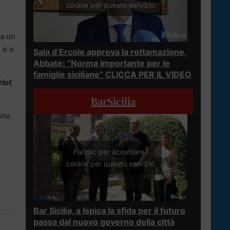
cookie per questo servizio
da un
, e a
Sala d’Ercole approva la rottamazione,
Abbate: “Norma importante per le
famiglie siciliane” CLICCA PER IL VIDEO
lot
BarSicilia
pite
Fai clic per accettare i
cookie per questo servizio
Bar Sicilia, a Ispica la sfida per il futuro
passa dal nuovo governo della città