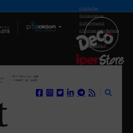
il SiciliaTivù
Siciliarurale.eu
Siciliammare.it
Il Network
Il Giornale della Bellezza
Siciliamedica.it
Sanitainsicilia.it