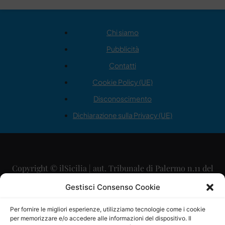
Chi siamo
Pubblicità
Contatti
Cookie Policy (UE)
Disconoscimento
Dichiarazione sulla Privacy (UE)
Copyright © ilSicilia | aut. Tribunale di Palermo n.11 del
29/09/2015
Gestisci Consenso Cookie
Editore: Mercurio Comunicazione Soc. Coop. A.R.L.
Per fornire le migliori esperienze, utilizziamo tecnologie come i cookie
per memorizzare e/o accedere alle informazioni del dispositivo. Il
Direttore Editoriale: Maurizio Scaglione