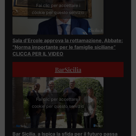
Fai clic per accettare i
cookie per questo servizio
Sala d’Ercole approva la rottamazione, Abbate:
“Norma importante per le famiglie siciliane”
CLICCA PER IL VIDEO
BarSicilia
Fai clic per accettare i
cookie per questo servizio
Bar Sicilia, a Ispica la sfida per il futuro passa