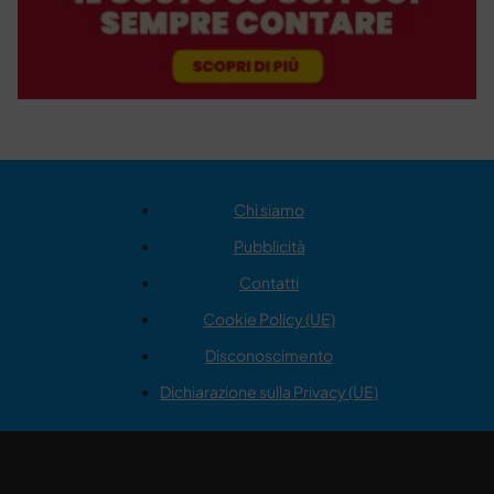
Chi siamo
Pubblicità
Contatti
Cookie Policy (UE)
Disconoscimento
Dichiarazione sulla Privacy (UE)