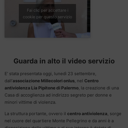
Fai clic per accettare i
cookie per questo servizio
Guarda in alto il video servizio
E’ stata presentata oggi, lunedì 23 settembre,
dall’
associazione Millecolori onlus
, nel
Centro
antiviolenza Lia Pipitone di Palermo
, la creazione di una
Casa di accoglienza ad indirizzo segreto per donne e
minori vittime di violenza.
La struttura portante, ovvero il
centro antiviolenza
, sorge
nel cuore del quartiere Monte Pellegrino e da anni è a
disposizione delle vittime e al suo interno è dotata di