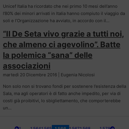
Unicef Italia ha ricordato che nei primo 10 mesi dell’anno
l’80% dei minori arrivati in Italia hanno compiuto il viaggio da
soli e l’Organizzazione ha avviato, in accordo con il…
“Il De Seta vivo grazie a tutti noi,
che almeno ci agevolino”. Batte
la polemica “sana” delle
associazioni
martedì 20 Dicembre 2016 | Eugenia Nicolosi
Non solo non si trovano fondi per sostenere l’esistenza della
Sala, ma agli operatori è di fatto anche impedito, per via di
costi già proibitivi, lo sbigliettamento, che comporterebbe
un…
1
…
1.564
1.565
1.566
1.567
1.568
…
1.579