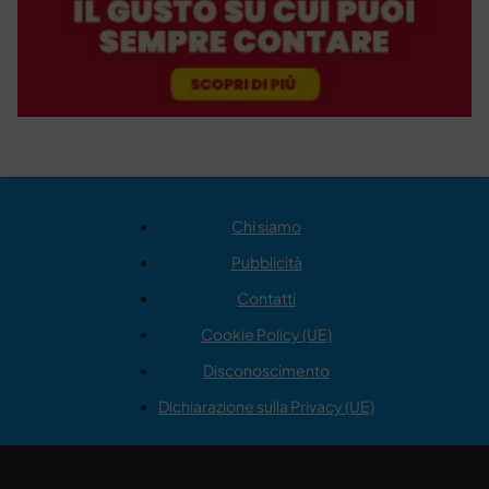
Chi siamo
Pubblicità
Contatti
Cookie Policy (UE)
Disconoscimento
Dichiarazione sulla Privacy (UE)