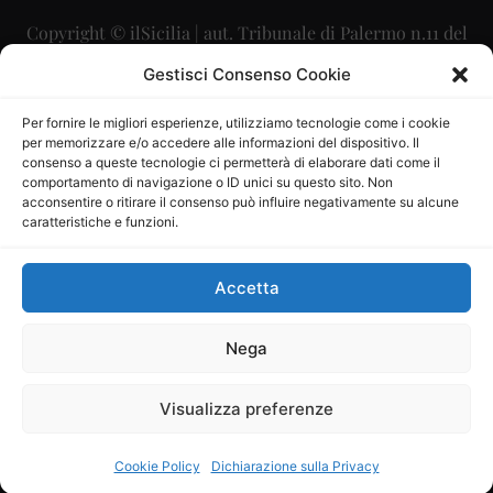
Copyright © ilSicilia | aut. Tribunale di Palermo n.11 del
29/09/2015
Gestisci Consenso Cookie
Editore: Mercurio Comunicazione Soc. Coop. A.R.L.
Per fornire le migliori esperienze, utilizziamo tecnologie come i cookie
per memorizzare e/o accedere alle informazioni del dispositivo. Il
Direttore Editoriale: Maurizio Scaglione
consenso a queste tecnologie ci permetterà di elaborare dati come il
comportamento di navigazione o ID unici su questo sito. Non
Direttore Responsabile: Maria Calabrese
acconsentire o ritirare il consenso può influire negativamente su alcune
caratteristiche e funzioni.
p.zza Sant’Oliva, 9 – 90141 – Palermo – 091335557
P.IVA: 06334930820
Accetta
Mercurio Comunicazione Società Cooperativa a r.l. è
iscritta al Registro degli Operatori di Comunicazione al
Nega
numero 26988
Visualizza preferenze
Sito gestito da
La Digitale srl
–
info@ladigitale.it
Cookie Policy
Dichiarazione sulla Privacy