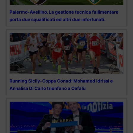
Palermo-Avellino. La gestione tecnica fallimentare
porta due squalificati ed altri due infortunati.
Running Sicily-Coppa Conad: Mohamed Idrissi e
Annalisa Di Carlo trionfano a Cefalù