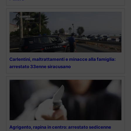
Carlentini, maltrattamenti e minacce alla famiglia:
arrestato 33enne siracusano
Agrigento, rapina in centro: arrestato sedicenne