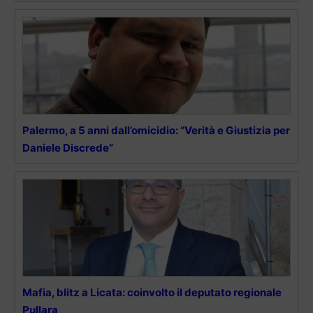
Palermo, a 5 anni dall’omicidio: “Verità e Giustizia per
Daniele Discrede”
Mafia, blitz a Licata: coinvolto il deputato regionale
Pullara