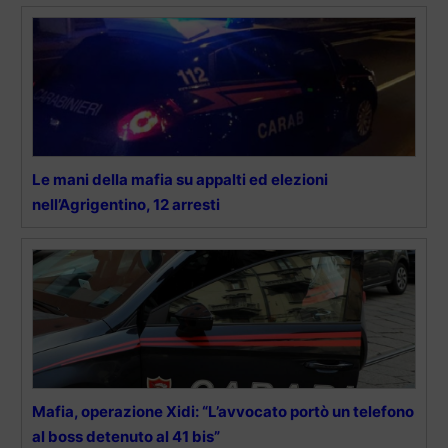
Le mani della mafia su appalti ed elezioni
nell’Agrigentino, 12 arresti
Mafia, operazione Xidi: “L’avvocato portò un telefono
al boss detenuto al 41 bis”