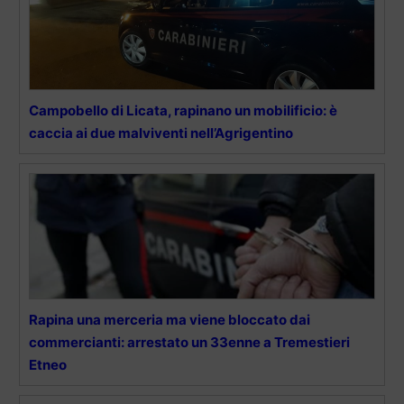
Campobello di Licata, rapinano un mobilificio: è
caccia ai due malviventi nell’Agrigentino
Rapina una merceria ma viene bloccato dai
commercianti: arrestato un 33enne a Tremestieri
Etneo