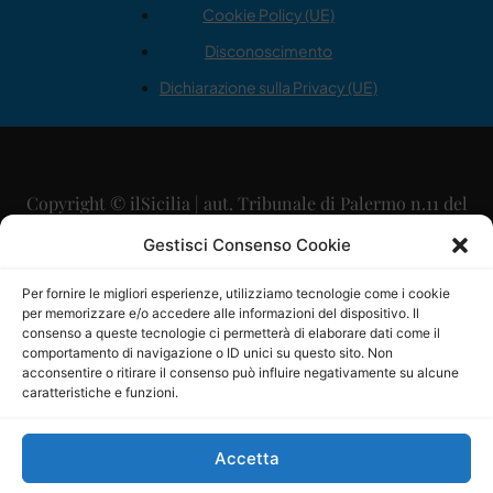
Cookie Policy (UE)
Disconoscimento
Dichiarazione sulla Privacy (UE)
Copyright © ilSicilia | aut. Tribunale di Palermo n.11 del
29/09/2015
Gestisci Consenso Cookie
Editore: Mercurio Comunicazione Soc. Coop. A.R.L.
Per fornire le migliori esperienze, utilizziamo tecnologie come i cookie
per memorizzare e/o accedere alle informazioni del dispositivo. Il
Direttore Editoriale: Maurizio Scaglione
consenso a queste tecnologie ci permetterà di elaborare dati come il
comportamento di navigazione o ID unici su questo sito. Non
Direttore Responsabile: Maria Calabrese
acconsentire o ritirare il consenso può influire negativamente su alcune
caratteristiche e funzioni.
p.zza Sant’Oliva, 9 – 90141 – Palermo – 091335557
P.IVA: 06334930820
Accetta
Mercurio Comunicazione Società Cooperativa a r.l. è