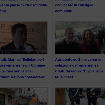
venta paese “virtuoso” della
convocato in consiglio
cilia
comunale”
fiuti, Marino: “Bellolampo è
Agrigento ed Enna verso la
 pre-emergenza, il Comune
soluzione dell’emergenza
ve dare servizi ma i
rifiuti. Savarino: “Un plauso a
ttadini devono collaborare”
Musumeci”