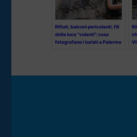
Rifiuti, balconi pericolanti, fili
Ri
della luce “volanti”: cosa
ch
fotografano i turisti a Palermo
Vi