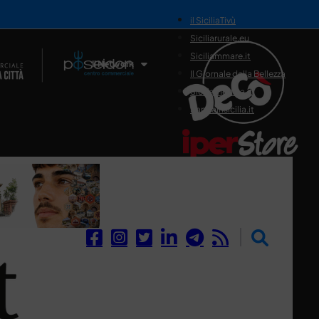
il SiciliaTivù
Siciliarurale.eu
Siciliammare.it
Il Network
Il Giornale della Bellezza
Siciliamedica.it
Sanitainsicilia.it