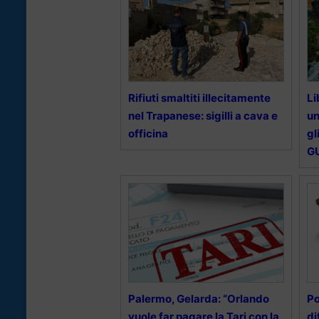
Rifiuti smaltiti illecitamente
Li
nel Trapanese: sigilli a cava e
un
officina
gl
G
Palermo, Gelarda: “Orlando
Po
vuole far pagare la Tari con la
di