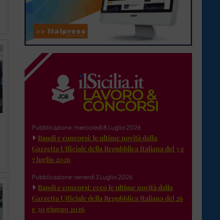
Pubblicazione: mercoledì 8 Luglio 2026
Bandi e concorsi: le ultime novità dalla
Gazzetta Ufficiale della Repubblica Italiana del 3 e
7 luglio 2026
Pubblicazione: venerdì 3 Luglio 2026
Bandi e concorsi: ecco le ultime novità dalla
Gazzetta Ufficiale della Repubblica Italiana del 26
e 30 giugno 2026