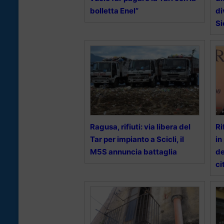
bolletta Enel”
di
Si
Ragusa, rifiuti: via libera del
Ri
Tar per impianto a Scicli, il
in
M5S annuncia battaglia
de
ci