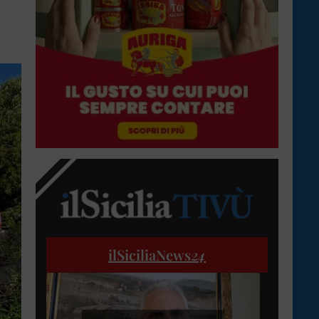
ilSiciliaNews
24