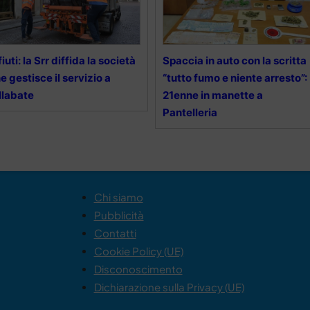
fiuti: la Srr diffida la società
Spaccia in auto con la scritta
e gestisce il servizio a
“tutto fumo e niente arresto”:
llabate
21enne in manette a
Pantelleria
Chi siamo
Pubblicità
Contatti
Cookie Policy (UE)
Disconoscimento
Dichiarazione sulla Privacy (UE)