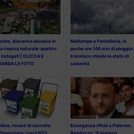
brino, discarica abusiva in
Maltempo a Pantelleria, in
a riserva naturale: quattro
poche ore 148 mm di pioggia:
i indagati | CLICCA E
il sindaco chiede lo stato di
UARDA LE FOTO
calamità
llina, record di raccolta
Emergenza rifiuti a Palermo,
fferenziata: con il 65%
Randazzo: “Il sindaco