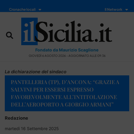
Cronache locali
Il Network
Fondato da Maurizio Scaglione
GIOVEDÌ 6 AGOSTO 2026 - AGGIORNATO ALLE 09:36
La dichiarazione del sindaco
PANTELLERIA (TP), D’ANCONA: “GRAZIE A
SALVINI PER ESSERSI ESPRESSO
FAVOREVOLMENTE ALL’INTITOLAZIONE
DELL’AEROPORTO A GIORGIO ARMANI”
Redazione
martedì 16 Settembre 2025