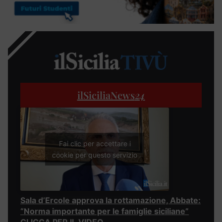
ilSiciliaNews
24
Fai clic per accettare i
cookie per questo servizio
Sala d’Ercole approva la rottamazione, Abbate:
“Norma importante per le famiglie siciliane”