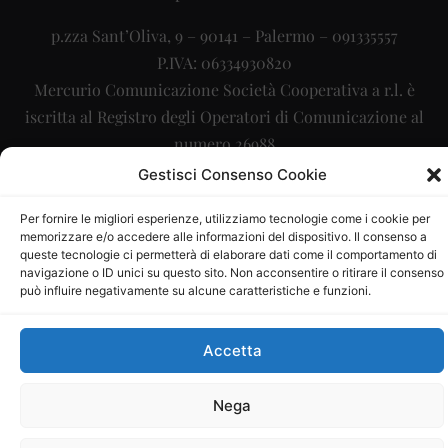
p.zza Sant’Oliva, 9 – 90141 – Palermo – 091335557
P.IVA: 06334930820
Mercurio Comunicazione Società Cooperativa a r.l. è
iscritta al Registro degli Operatori di Comunicazione al
numero 26988
Gestisci Consenso Cookie
Sito gestito da
La Digitale srl
–
info@ladigitale.it
Per fornire le migliori esperienze, utilizziamo tecnologie come i cookie per
memorizzare e/o accedere alle informazioni del dispositivo. Il consenso a
queste tecnologie ci permetterà di elaborare dati come il comportamento di
navigazione o ID unici su questo sito. Non acconsentire o ritirare il consenso
può influire negativamente su alcune caratteristiche e funzioni.
Accetta
Nega