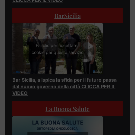
CLICCA PER IL VIDEO
BarSicilia
Fai clic per accettare i
cookie per questo servizio
Bar Sicilia, a Ispica la sfida per il futuro passa
dal nuovo governo della città CLICCA PER IL
VIDEO
La Buona Salute