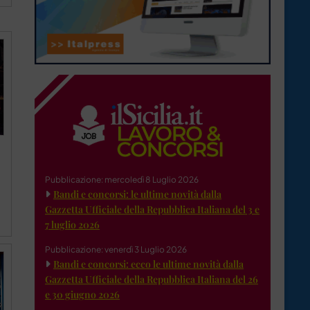
Pubblicazione: mercoledì 8 Luglio 2026
Bandi e concorsi: le ultime novità dalla
Gazzetta Ufficiale della Repubblica Italiana del 3 e
7 luglio 2026
Pubblicazione: venerdì 3 Luglio 2026
Bandi e concorsi: ecco le ultime novità dalla
Gazzetta Ufficiale della Repubblica Italiana del 26
e 30 giugno 2026