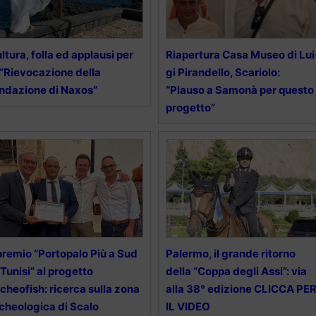
ltura, folla ed applausi per
Ria­per­tu­ra Casa Mu­seo di Lui
 “Rievocazione della
gi Pi­ran­del­lo, Scariolo:
ndazione di Naxos”
“Plauso a Samonà per questo
progetto”
 premio “Portopalo Più a Sud
Palermo, il grande ritorno
 Tunisi” al progetto
della “Coppa degli Assi”: via
cheofish: ricerca sulla zona
alla 38° edizione CLICCA PE
cheologica di Scalo
IL VIDEO