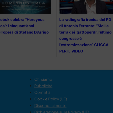
obuk celebra “Horcynus
La radiografia ironica del PD
ca”: i cinquant’anni
di Antonio Ferrante: “Sicilia
ll’opera di Stefano D’Arrigo
terra dei ‘gattoperdi’, l’ultimo
congresso è
l’estremizzazione” CLICCA
PER IL VIDEO
Chi siamo
Pubblicità
Contatti
Cookie Policy (UE)
Disconoscimento
Dichiarazione sulla Privacy (UE)