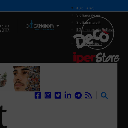
il SiciliaTivù
Siciliarurale.eu
Siciliammare.it
Il Network
Il Giornale della Bellezza
Siciliamedica.it
Sanitainsicilia.it