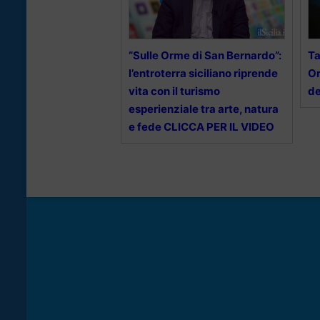
“Sulle Orme di San Bernardo”:
Ta
l’entroterra siciliano riprende
Or
vita con il turismo
de
esperienziale tra arte, natura
e fede CLICCA PER IL VIDEO