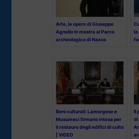
Arte, le opere di Giuseppe
Cu
Agnello in mostra al Parco
la
archeologico di Naxos
fo
Beni culturali: Lamorgese e
Il
Musumeci firmano intesa per
di
il restauro degli edifici di culto
Ar
| VIDEO
ar