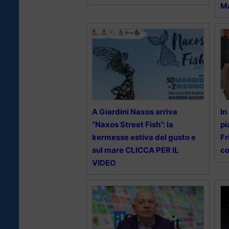
M
A Giardini Naxos arriva
In
“Naxos Street Fish”: la
pi
kermesse estiva del gusto e
Fr
sul mare CLICCA PER IL
co
VIDEO