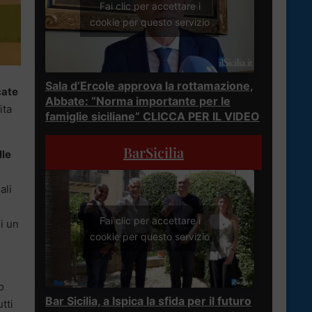
Fai clic per accettare i
cookie per questo servizio
Sala d’Ercole approva la rottamazione,
cate
Abbate: “Norma importante per le
ita
famiglie siciliane” CLICCA PER IL VIDEO
BarSicilia
lle
ali
Fai clic per accettare i
i un
cookie per questo servizio
o
Bar Sicilia, a Ispica la sfida per il futuro
tti