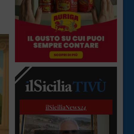
ilSiciliaNews
24