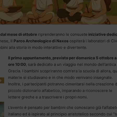
e dal mese di ottobre
riprenderanno le consuete
iniziative dedi
ese, il
Parco Archeologico di Naxos
ospiterà i laboratori di Civ
bini alla storia in modo interattivo e divertente.
Il primo appuntamento, previsto per domenica 5 ottobre a
ore 10:00
, sarà dedicato a un viaggio nel mondo dell’antica
Grecia. I bambini scopriranno com’era la scuola di allora, qu
materie si studiavano e in che modo venivano insegnate.
Inoltre, i partecipanti potranno cimentarsi nella creazione d
piccolo dizionario alfabetico, imparando a riconoscere le
lettere greche e a trascrivere i propri nomi.
L’evento è pensato per bambini che conoscano già l’alfabet
italiano ed è ispirato al principio aristotelico secondo cui “tu