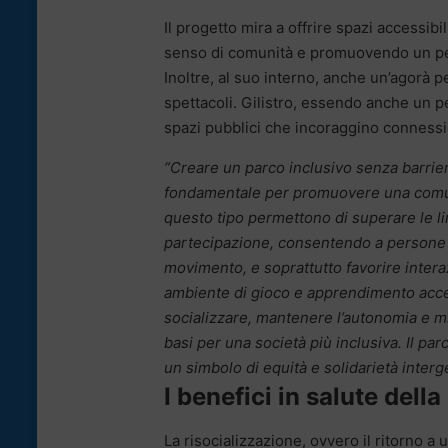
Il progetto mira a offrire spazi accessibi
senso di comunità e promuovendo un perco
Inoltre, al suo interno, anche un’agorà 
spettacoli. Gilistro, essendo anche un ped
spazi pubblici che incoraggino connessio
“Creare un parco inclusivo senza barrier
fondamentale per promuovere una comuni
questo tipo permettono di superare le li
partecipazione, consentendo a persone di o
movimento, e soprattutto favorire interaz
ambiente di gioco e apprendimento access
socializzare, mantenere l’autonomia e migl
basi per una società più inclusiva. Il pa
un simbolo di equità e solidarietà inter
I benefici in salute della
La risocializzazione, ovvero il ritorno a 