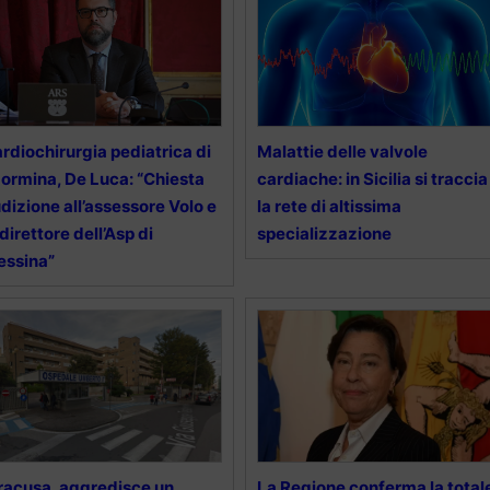
rdiochirurgia pediatrica di
Malattie delle valvole
ormina, De Luca: “Chiesta
cardiache: in Sicilia si traccia
dizione all’assessore Volo e
la rete di altissima
 direttore dell’Asp di
specializzazione
essina”
racusa, aggredisce un
La Regione conferma la total