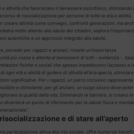
li e attività che favoriscano il benessere psicofisico, stimolando i
rso di risocializzazione per persone di tutte le età e abilità.
per creare attività come convegni, confronti generazioni, ma anc
iatra molto attento alla salute dei cittadini, esplora l’importanz
ni autentiche e un approccio integrato alla salute.
e, pensato per ragazzi e anziani, riveste un’importanza
tà più coesa e attenta al benessere di tutti –
evidenzia
-. Spaz
mitazioni fisiche e sociali che spesso impediscono l’accesso e l
gni età e abilità di godere di attività all’aria aperta, stimolare 
ioni significative
.
Per i ragazzi, un parco inclusivo rappresenta
ibile e stimolante; per gli anziani, un luogo sicuro dove poter
iorare la qualità della vita. Eliminando le barriere, si creano le
rco diventerà un punto di riferimento per la salute fisica e mental
generazionale”.
 risocializzazione e di stare all’aperto
una partecipazione attiva alla vita sociale, offre numerosi benefic