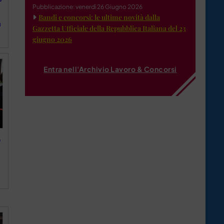
Pubblicazione: venerdì 26 Giugno 2026
Bandi e concorsi: le ultime novità dalla
a
Gazzetta Ufficiale della Repubblica Italiana del 23
giugno 2026
Entra nell'Archivio Lavoro & Concorsi
o