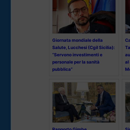
Giornata mondiale della
Ca
Salute, Lucchesi (Cgil Sicilia):
Ta
“Servono investimenti e
au
personale per la sanità
al
pubblica”
M
Rapporto Gimbe,
Si