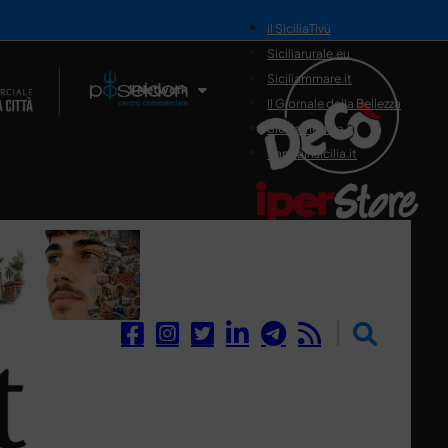
il SiciliaTivù
Siciliarurale.eu
Siciliammare.it
Il Network
Il Giornale della Bellezza
Siciliamedica.it
Sanitainsicilia.it