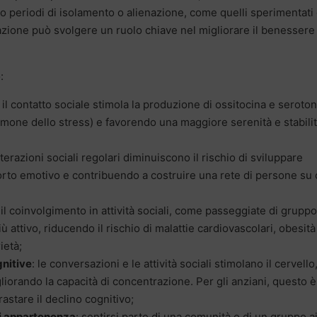
po periodi di isolamento o alienazione, come quelli sperimentati
zazione può svolgere un ruolo chiave nel migliorare il benessere
:
: il contatto sociale stimola la produzione di ossitocina e seroton
l’ormone dello stress) e favorendo una maggiore serenità e stabili
nterazioni sociali regolari diminuiscono il rischio di sviluppare
rto emotivo e contribuendo a costruire una rete di persone su 
 il coinvolgimento in attività sociali, come passeggiate di gruppo
ù attivo, riducendo il rischio di malattie cardiovascolari, obesità
ietà;
nitive
: le conversazioni e le attività sociali stimolano il cervello
orando la capacità di concentrazione. Per gli anziani, questo è
astare il declino cognitivo;
di appartenenza
: sentirsi parte di una comunità o di un gruppo a