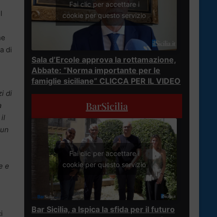
Fai clic per accettare i
l
cookie per questo servizio
he
a di
Sala d’Ercole approva la rottamazione,
Abbate: “Norma importante per le
famiglie siciliane” CLICCA PER IL VIDEO
i di
BarSicilia
a
il
 un
Fai clic per accettare i
cookie per questo servizio
e e
Bar Sicilia, a Ispica la sfida per il futuro
i