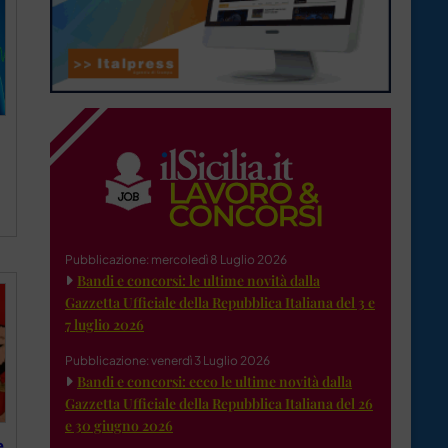
Pubblicazione: mercoledì 8 Luglio 2026
Bandi e concorsi: le ultime novità dalla
Gazzetta Ufficiale della Repubblica Italiana del 3 e
7 luglio 2026
Pubblicazione: venerdì 3 Luglio 2026
Bandi e concorsi: ecco le ultime novità dalla
Gazzetta Ufficiale della Repubblica Italiana del 26
e 30 giugno 2026
e