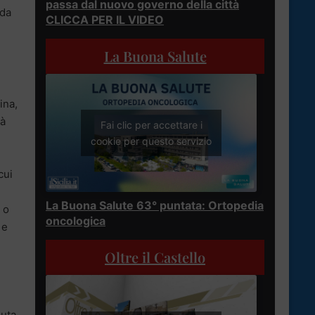
passa dal nuovo governo della città
 da
CLICCA PER IL VIDEO
La Buona Salute
ina,
tà
Fai clic per accettare i
cookie per questo servizio
cui
La Buona Salute 63° puntata: Ortopedia
 o
oncologica
 e
Oltre il Castello
,
iuta