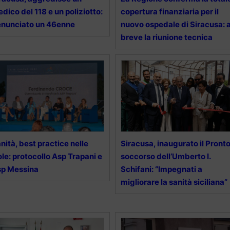
dico del 118 e un poliziotto:
copertura finanziaria per il
nunciato un 46enne
nuovo ospedale di Siracusa: 
breve la riunione tecnica
nità, best practice nelle
Siracusa, inaugurato il Pront
ole: protocollo Asp Trapani e
soccorso dell’Umberto I.
sp Messina
Schifani: “Impegnati a
migliorare la sanità siciliana”