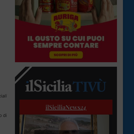
iali
ilSiciliaNews
24
o di