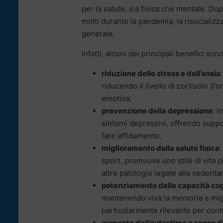
per la salute, sia fisica che mentale. Do
molti durante la pandemia, la risocializ
generale.
Infatti, alcuni dei principali benefici sono
riduzione dello stress e dell’ansia
riducendo il livello di cortisolo (
emotiva;
prevenzione della depressione
: i
sintomi depressivi, offrendo suppo
fare affidamento;
miglioramento della salute fisica
:
sport, promuove uno stile di vita pi
altre patologie legate alla sedentar
potenziamento delle capacità cog
mantenendo viva la memoria e migli
particolarmente rilevante per contr
aumento dell’autostima e senso 