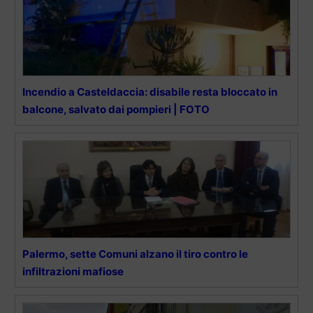
Incendio a Casteldaccia: disabile resta bloccato in
balcone, salvato dai pompieri | FOTO
Palermo, sette Comuni alzano il tiro contro le
infiltrazioni mafiose