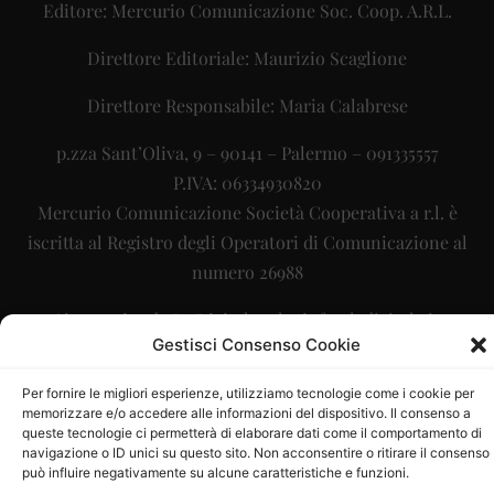
Editore: Mercurio Comunicazione Soc. Coop. A.R.L.
Direttore Editoriale: Maurizio Scaglione
Direttore Responsabile: Maria Calabrese
p.zza Sant’Oliva, 9 – 90141 – Palermo – 091335557
P.IVA: 06334930820
Mercurio Comunicazione Società Cooperativa a r.l. è
iscritta al Registro degli Operatori di Comunicazione al
numero 26988
Sito gestito da
La Digitale srl
–
info@ladigitale.it
Gestisci Consenso Cookie
Per fornire le migliori esperienze, utilizziamo tecnologie come i cookie per
memorizzare e/o accedere alle informazioni del dispositivo. Il consenso a
queste tecnologie ci permetterà di elaborare dati come il comportamento di
navigazione o ID unici su questo sito. Non acconsentire o ritirare il consenso
può influire negativamente su alcune caratteristiche e funzioni.