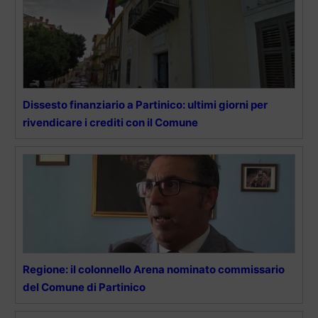
Dissesto finanziario a Partinico: ultimi giorni per
rivendicare i crediti con il Comune
Regione: il colonnello Arena nominato commissario
del Comune di Partinico